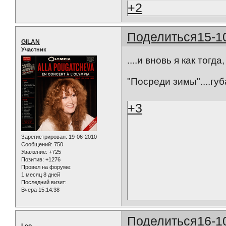
+2
Поделиться
15-1
GILAN
Участник
....и вновь я как тогд
"Посреди зимы"....губа
+3
Зарегистрирован
: 19-06-2010
Сообщений:
750
Уважение:
+725
Позитив:
+1276
Провел на форуме:
1 месяц 8 дней
Последний визит:
Вчера 15:14:38
Поделиться
16-1
Leo