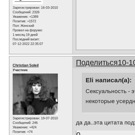
Зарегистрирован
: 16-03-2010
Сообщений:
2326
Уважение:
+1389
Позитив:
+1572
Пол:
Женский
Провел на форуме:
1 месяц 19 дней
Последний визит:
07-12-2022 22:35:07
Поделиться
10-1
Christian Soleil
Участник
Eli написал(а):
Сексуальность - э
некоторые усердн
Зарегистрирован
: 19-07-2010
да да..эта цитата под
Сообщений:
246
Уважение:
+424
Позитив:
+74
0