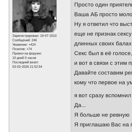
Просто один приятель
Ваша АБ просто молод
Ну я ответил что выс
еще не признак сексу
Зарегистрирован
: 19-07-2010
Сообщений:
246
длинных своих балахо
Уважение:
+424
Позитив:
+74
Секс был в её голосе,
Провел на форуме:
10 дней 0 часов
и вот в связи с этим п
Последний визит:
03-02-2026 21:52:54
Давайте составим рей
кому что первое на ум
я вот сразу вспомнил
Да...
Я больше не ревную
Я приглашаю Вас на п