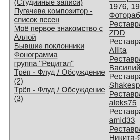
(Студийные записи)
1976, 1
Пугачева композитор -
Фотораб
список песен
Реставр
Моё первое знакомство с
ZDD
Аллой
Реставр
Бывшие поклонники
Allita
Фонограмма
Реставр
группа "Рецитал"
Василий
Трёп - Флуд / Обсуждение
Реставр
(2)
Shakesp
Трёп - Флуд / Обсуждение
Реставр
(3)
aleks75
Реставр
amid33
Реставр
Никита-