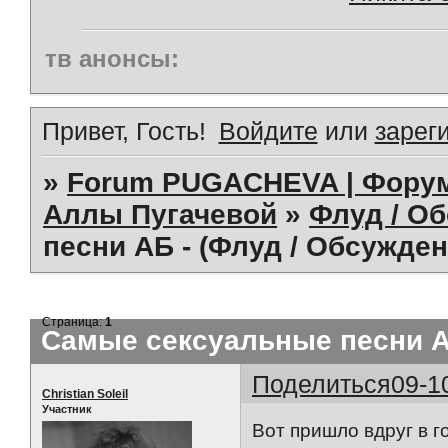
тв анонсы:
Привет, Гость!
Войдите
или
зарег
»
Forum PUGACHEVA | Форум
Аллы Пугачевой
»
Флуд / О
песни АБ - (Флуд / Обсужден
Страница:
1
Самые сексуальные песни АБ
Поделиться
09-1
Christian Soleil
Участник
Вот пришло вдруг в гол