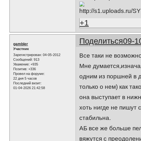
+1
Поделиться
09-1
gambler
Участник
Все таки не возможно
Зарегистрирован
: 04-05-2012
Сообщений:
913
Уважение:
+935
Мне думается,изнача
Позитив:
+336
Провел на форуме:
одним из поршней в д
22 дня 5 часов
Последний визит:
только о нем) как та
01-04-2026 21:42:58
она выступает в ниж
хоть нигде не пишут с
стабильна.
АБ все же больше пел
вяжутся с преодолени