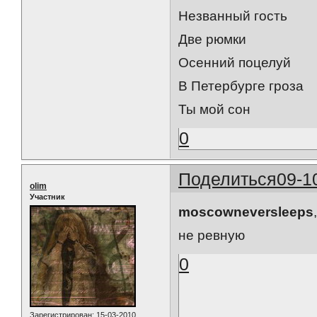
Незванный гость
Две рюмки
Осенний поцелуй
В Петербурге гроза
Ты мой сон
0
Поделиться
09-1
olim
Участник
moscowneversleeps
не ревную
0
Зарегистрирован
: 15-03-2010