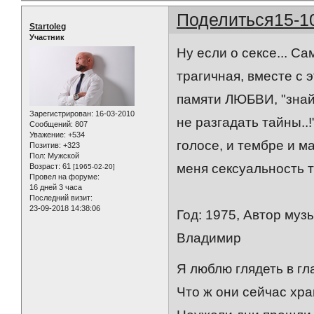
Поделиться
15-1
Startoleg
Участник
Ну если о сексе... С
трагичная, вместе с 
памяти ЛЮБВИ, "знай 
Зарегистрирован
: 16-03-2010
не разгадать тайны..!
Сообщений:
807
Уважение:
+534
голосе, и тембре и м
Позитив:
+323
Пол:
Мужской
меня сексуальность т
Возраст:
61
[1965-02-20]
Провел на форуме:
16 дней 3 часа
Последний визит:
23-09-2018 14:38:06
Год: 1975, Автор муз
Владимир
Я люблю глядеть в гл
Что ж они сейчас хра