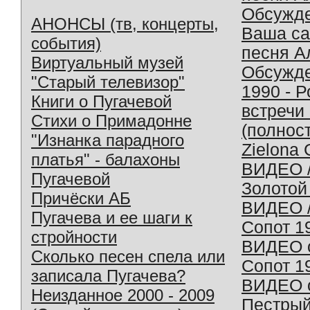
Обсужд
АНОНСЫ (тв, концерты,
Ваша с
события)
песня А
Виртуальный музей
Обсужд
"Старый телевизор"
1990 - 
Книги о Пугачевой
встречи
Стихи о Примадонне
(полнос
"Изнанка парадного
Zielona 
платья" - балахоны
ВИДЕО /
Пугачевой
Золотой
Причёски АБ
ВИДЕО /
Пугачева и ее шаги к
Сопот 1
стройности
ВИДЕО o
Сколько песен спела или
Сопот 1
записала Пугачева?
ВИДЕО o
Неизданное 2000 - 2009
Пестрый