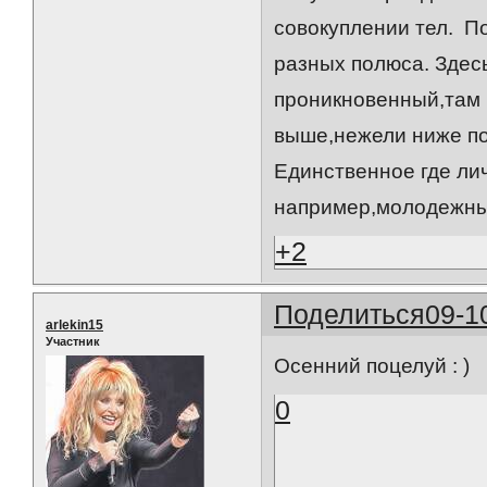
совокуплении тел. По
разных полюса. Здесь
проникновенный,там ч
выше,нежели ниже поя
Единственное где лич
например,молодежный 
+2
Поделиться
09-1
arlekin15
Участник
Осенний поцелуй : )
0