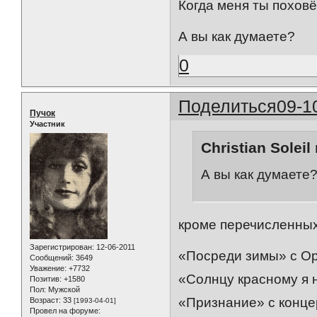
Когда меня ты похов
А вы как думаете?
0
Поделиться
09-1
Пучок
Участник
Christian Soleil
А вы как думаете
кроме перечисленных
Зарегистрирован
: 12-06-2011
«Посреди зимы» с О
Сообщений:
3649
Уважение:
+7732
«Солнцу красному я 
Позитив:
+1580
Пол:
Мужской
«Признание» с конце
Возраст:
33
[1993-04-01]
Провел на форуме: