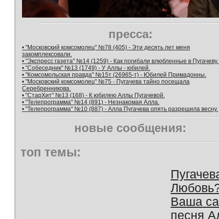
пресса:
• "Московский комсомолец" №78 (405) - Эти десять лет меня
закомплексовали.
• "Экспресс газета" №14 (1259) - Как погибали влюбленные в Пугачеву.
• "Собеседник" №13 (1749) - У Аллы - юбилей.
• "Комсомольская правда" №15т (26965-т) - Юбилей Примадонны.
• "Московский комсомолец" №75 - Пугачева тайно посещала
Серебренникова.
• "СтарХит" №13 (168) - К юбилею Аллы Пугачевой.
• "Телепрограмма" №14 (891) - Незнакомая Алла.
• "Телепрограмма" №10 (887) - Алла Пугачева опять разрешила весну.
новые сообщения:
топ темы:
Пугачев
Любовь
Ваша с
песня А