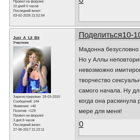
Провел на форуме:
10 дней 0 часов
Последний визит:
03-02-2026 21:52:54
Поделиться
10-1
Just_A_Lil_Bit
Участник
Мадонна безусловно с
Но у Аллы неповтори
невозможно имитирова
творчество сексуальн
самого начала. Ну дл
Зарегистрирован
: 28-03-2010
когда она раскинула р
Сообщений:
144
Уважение:
+46
мере для меня!
Позитив:
+129
Провел на форуме:
3 дня 6 часов
0
Последний визит:
27-08-2017 21:23:11