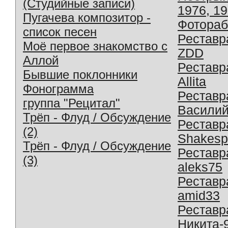
(Студийные записи)
1976, 1
Пугачева композитор -
Фотораб
список песен
Реставр
Моё первое знакомство с
ZDD
Аллой
Реставр
Бывшие поклонники
Allita
Фонограмма
Реставр
группа "Рецитал"
Василий
Трёп - Флуд / Обсуждение
Реставр
(2)
Shakesp
Трёп - Флуд / Обсуждение
Реставр
(3)
aleks75
Реставр
amid33
Реставр
Никита-