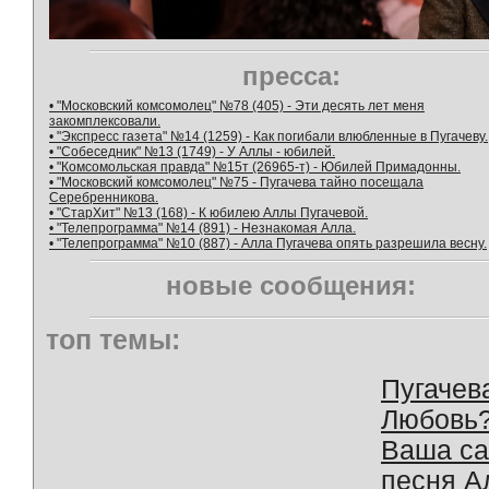
пресса:
• "Московский комсомолец" №78 (405) - Эти десять лет меня
закомплексовали.
• "Экспресс газета" №14 (1259) - Как погибали влюбленные в Пугачеву.
• "Собеседник" №13 (1749) - У Аллы - юбилей.
• "Комсомольская правда" №15т (26965-т) - Юбилей Примадонны.
• "Московский комсомолец" №75 - Пугачева тайно посещала
Серебренникова.
• "СтарХит" №13 (168) - К юбилею Аллы Пугачевой.
• "Телепрограмма" №14 (891) - Незнакомая Алла.
• "Телепрограмма" №10 (887) - Алла Пугачева опять разрешила весну.
новые сообщения:
топ темы:
Пугачев
Любовь
Ваша с
песня А