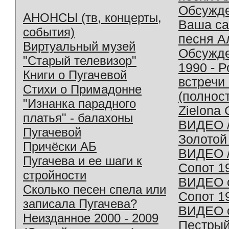
Обсужд
АНОНСЫ (тв, концерты,
Ваша с
события)
песня А
Виртуальный музей
Обсужд
"Старый телевизор"
1990 - 
Книги о Пугачевой
встречи
Стихи о Примадонне
(полнос
"Изнанка парадного
Zielona 
платья" - балахоны
ВИДЕО /
Пугачевой
Золотой
Причёски АБ
ВИДЕО /
Пугачева и ее шаги к
Сопот 1
стройности
ВИДЕО o
Сколько песен спела или
Сопот 1
записала Пугачева?
ВИДЕО o
Неизданное 2000 - 2009
Пестрый