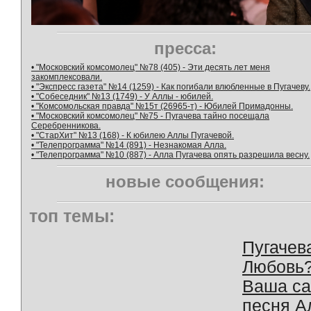
пресса:
• "Московский комсомолец" №78 (405) - Эти десять лет меня
закомплексовали.
• "Экспресс газета" №14 (1259) - Как погибали влюбленные в Пугачеву.
• "Собеседник" №13 (1749) - У Аллы - юбилей.
• "Комсомольская правда" №15т (26965-т) - Юбилей Примадонны.
• "Московский комсомолец" №75 - Пугачева тайно посещала
Серебренникова.
• "СтарХит" №13 (168) - К юбилею Аллы Пугачевой.
• "Телепрограмма" №14 (891) - Незнакомая Алла.
• "Телепрограмма" №10 (887) - Алла Пугачева опять разрешила весну.
новые сообщения:
топ темы:
Пугачев
Любовь
Ваша с
песня А