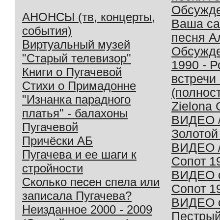
Обсужд
АНОНСЫ (тв, концерты,
Ваша с
события)
песня А
Виртуальный музей
Обсужд
"Старый телевизор"
1990 - 
Книги о Пугачевой
встречи
Стихи о Примадонне
(полнос
"Изнанка парадного
Zielona 
платья" - балахоны
ВИДЕО /
Пугачевой
Золотой
Причёски АБ
ВИДЕО /
Пугачева и ее шаги к
Сопот 1
стройности
ВИДЕО o
Сколько песен спела или
Сопот 1
записала Пугачева?
ВИДЕО o
Неизданное 2000 - 2009
Пестрый