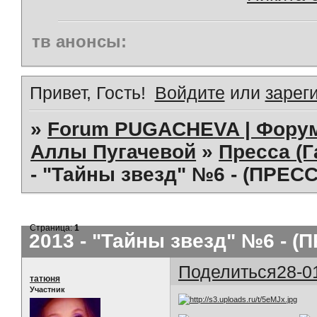
тв анонсы:
Привет, Гость!
Войдите
или
зарег
»
Forum PUGACHEVA | Форум
Аллы Пугачевой
»
Пресса (Г
- "Тайны звезд" №6 - (ПРЕС
Страница:
1
2013 - "Тайны звезд" №6 - (
Поделиться
28-0
татюня
Участник