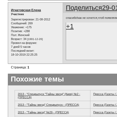
Поделиться
29-0
Игнатовская Елена
Участник
спасибо!как не хочется,чтоб появляли
Зарегистрирован
: 21-08-2012
Сообщений:
269
+1
Уважение:
+175
Позитив:
+288
Пол:
Женский
Возраст:
34
[1991-12-26]
Провел на форуме:
7 дней 5 часов
Последний визит:
18-10-2019 22:25:25
Страница:
1
Похожие темы
2013 - "Спецвыпуск "Тайны звезд" (Киев) №2 -
Пресса (Газеты /
(ПРЕССА)
2013 - "Тайны звезд" Спецвыпуск - (ПРЕССА)
Пресса (Газеты /
2013 - "Тайны звезд" №29 - (ПРЕССА)
Пресса (Газеты /