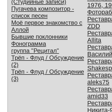
(Студийные записи)
1976, 1
Пугачева композитор -
Фотораб
список песен
Реставр
Моё первое знакомство с
ZDD
Аллой
Реставр
Бывшие поклонники
Allita
Фонограмма
Реставр
группа "Рецитал"
Василий
Трёп - Флуд / Обсуждение
Реставр
(2)
Shakesp
Трёп - Флуд / Обсуждение
Реставр
(3)
aleks75
Реставр
amid33
Реставр
Никита-