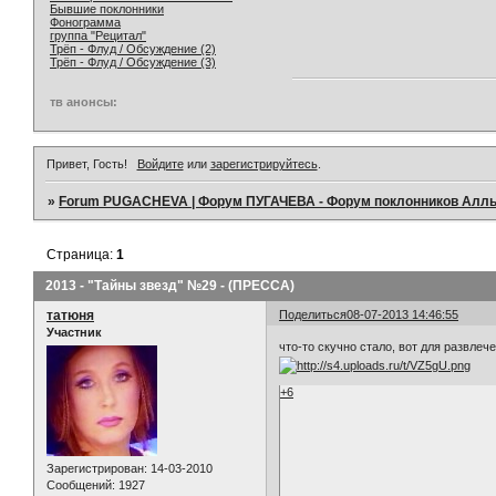
Бывшие поклонники
Фонограмма
группа "Рецитал"
Трёп - Флуд / Обсуждение (2)
Трёп - Флуд / Обсуждение (3)
тв анонсы:
Привет, Гость!
Войдите
или
зарегистрируйтесь
.
»
Forum PUGACHEVA | Форум ПУГАЧЕВА - Форум поклонников Алл
Страница:
1
2013 - "Тайны звезд" №29 - (ПРЕССА)
татюня
Поделиться
08-07-2013 14:46:55
Участник
что-то скучно стало, вот для развлече
+6
Зарегистрирован
: 14-03-2010
Сообщений:
1927