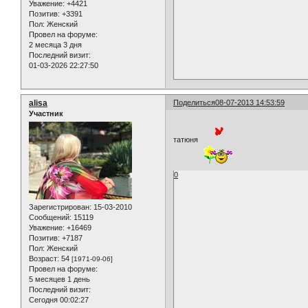
Уважение:
+4421
Позитив:
+3391
Пол:
Женский
Провел на форуме:
2 месяца 3 дня
Последний визит:
01-03-2026 22:27:50
alisa
Поделиться
08-07-2013 14:53:59
Участник
татюня
0
Зарегистрирован
: 15-03-2010
Сообщений:
15119
Уважение:
+16469
Позитив:
+7187
Пол:
Женский
Возраст:
54
[1971-09-06]
Провел на форуме:
5 месяцев 1 день
Последний визит:
Сегодня 00:02:27