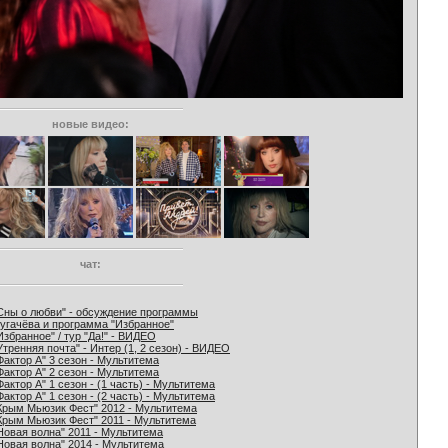
новые видео:
чат:
Сны о любви" - обсуждение программы
угачёва и программа "Избранное"
Избранное" / тур "Да!" - ВИДЕО
Утренняя почта" - Интер (1, 2 сезон) - ВИДЕО
Фактор А" 3 сезон - Мультитема
Фактор А" 2 сезон - Мультитема
Фактор А" 1 сезон - (1 часть) - Мультитема
Фактор А" 1 сезон - (2 часть) - Мультитема
Крым Мьюзик Фест" 2012 - Мультитема
Крым Мьюзик Фест" 2011 - Мультитема
Новая волна" 2011 - Мультитема
Новая волна" 2014 - Мультитема