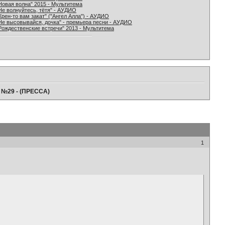
Новая волна" 2015 - Мультитема
Не волнуйтесь, тётя" - АУДИО
Хрен-то вам закат" ("Ангел Алла") - АУДИО
Не высовывайся, дочка" - премьера песни - АУДИО
Рождественские встречи" 2013 - Мультитема
" №29 - (ПРЕССА)
1