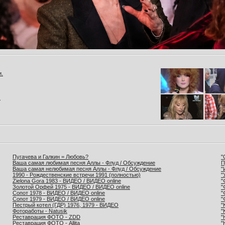
и.
.
Пугачева и Галкин = Любовь?
"
Ваша самая любимая песня Аллы - Флуд / Обсуждение
П
Ваша самая нелюбимая песня Аллы - Флуд / Обсуждение
"
1990 - Рождественские встречи 1991 (полностью)
"
Zielona Gora 1983 - ВИДЕО / ВИДЕО online
"
Золотой Орфей 1975 - ВИДЕО / ВИДЕО online
"
Сопот 1978 - ВИДЕО / ВИДЕО online
"
Сопот 1979 - ВИДЕО / ВИДЕО online
"
Пестрый котел (ГДР) 1976, 1979 - ВИДЕО
"
Фотоработы - Natusik
"
Реставрация ФОТО - ZDD
"
Реставрация ФОТО - Allita
"