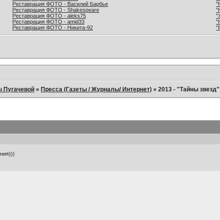
Реставрация ФОТО - Василий Барбье
"
Реставрация ФОТО - Shakespeare
"
Реставрация ФОТО - aleks75
"
Реставрация ФОТО - amid33
"
Реставрация ФОТО - Никита-92
"
ы Пугачевой
»
Пресса (Газеты / Журналы/ Интернет)
»
2013 - "Тайны звезд
ния)))