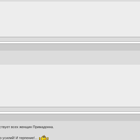
тствует всех женщин Примадонна.
о усилий! И терпение!...