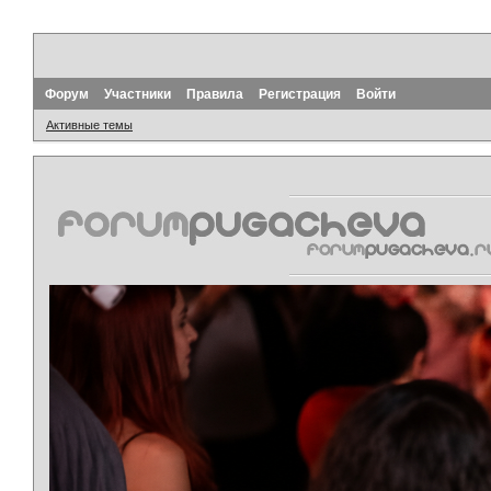
Форум
Участники
Правила
Регистрация
Войти
Активные темы