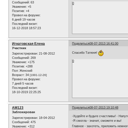
Сообщений:
63
0
Уважение:
+5
Позитив:
+4
Провел на форуме:
6 дней 19 часов
Последний визит:
16-12-2018 18:57:23
Игнатовская Елена
Поделиться
08-07-2013 16:41:00
Участник
Спасибо Татюня!
Зарегистрирован
: 21-08-2012
Сообщений:
269
0
Уважение:
+175
Позитив:
+288
Пол:
Женский
Возраст:
34
[1991-12-26]
Провел на форуме:
7 дней 5 часов
Последний визит:
18-10-2019 22:25:25
AM123
Поделиться
08-07-2013 19:10:48
Заблокирован
-Худейте и будьте счастливы! - Напу
Зарегистрирован
: 18-04-2012
-Я смогла - значит, сможете и вы!
Сообщений:
475
Главное - захотеть, приложить немног
Уважение:
+312