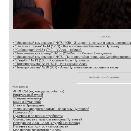
пресса:
• "Московский комсомолец" №78 (405) - Эти десять лет меня закомплексовал
• "Экспресс газета" №14 (1259) - Как погибали влюбленные в Пугачеву.
• "Собеседник" №13 (1749) - У Аллы - юбилей.
• "Комсомольская правда" №15т (26965-т) - Юбилей Примадонны.
• "Московский комсомолец" №75 - Пугачева тайно посещала Серебренникова
• "СтарХит" №13 (168) - К юбилею Аллы Пугачевой.
• "Телепрограмма" №14 (891) - Незнакомая Алла.
• "Телепрограмма" №10 (887) - Алла Пугачева опять разрешила весну.
новые сообщения:
топ темы:
АНОНСЫ (тв, концерты, события)
Виртуальный музей
"Старый телевизор"
Книги о Пугачевой
Стихи о Примадонне
"Изнанка парадного платья" - балахоны Пугачевой
Причёски АБ
Пугачева и ее шаги к стройности
Сколько песен спела или записала Пугачева?
Неизданное 2000 - 2009 (Студийные записи)
Пугачева композитор - список песен
Моё первое знакомство с Аллой