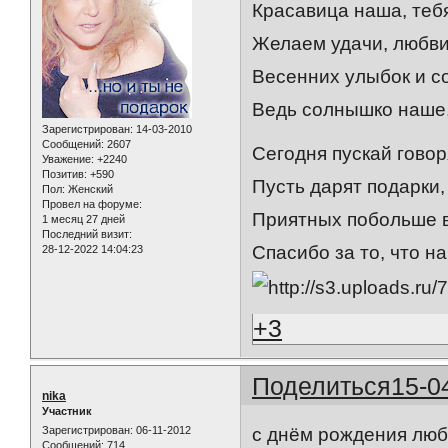
Красавица наша, теб
Желаем удачи, любви
Весенних улыбок и с
Ведь солнышко наше,
Зарегистрирован
: 14-03-2010
Сообщений:
2607
Сегодня пускай гово
Уважение:
+2240
Позитив:
+590
Пусть дарят подарки,
Пол:
Женский
Провел на форуме:
Приятных побольше в
1 месяц 27 дней
Последний визит:
Спасибо за то, что на
28-12-2022 14:04:23
+3
Поделиться
15-0
nika
Участник
Зарегистрирован
: 06-11-2012
с днём рождения люб
Сообщений:
714