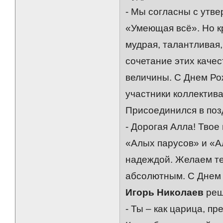
- Мы согласны с утве
«Умеющая всё». Но к
мудрая, талантливая
сочетание этих качес
величины. С Днем Рож
участники коллектива
Присоединился в по
- Дорогая Алла! Тво
«Алых парусов» и «Ал
надеждой. Желаем те
абсолютным. С Днем Р
Игорь Николаев
реш
- Ты – как царица, пр