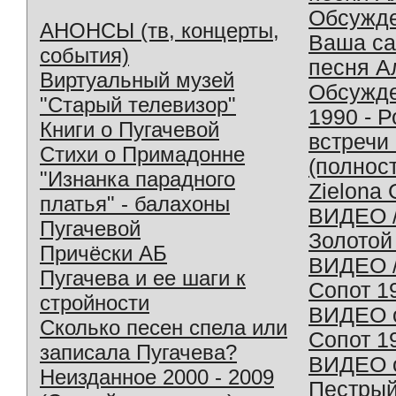
Обсужд
АНОНСЫ (тв, концерты,
Ваша с
события)
песня А
Виртуальный музей
Обсужд
"Старый телевизор"
1990 - 
Книги о Пугачевой
встречи
Стихи о Примадонне
(полнос
"Изнанка парадного
Zielona 
платья" - балахоны
ВИДЕО /
Пугачевой
Золотой
Причёски АБ
ВИДЕО /
Пугачева и ее шаги к
Сопот 1
стройности
ВИДЕО o
Сколько песен спела или
Сопот 1
записала Пугачева?
ВИДЕО o
Неизданное 2000 - 2009
Пестрый