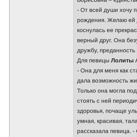
- От всей души хочу
рождения. Желаю ей д
коснулась ее прекра
верный друг. Она бе
дружбу, преданность 
Для певицы
Лолиты
А
- Она для меня как с
дала возможность жит
Только она могла по
стоять с ней период
здоровья, почаще улы
умная, красивая, тал
рассказала певица. -