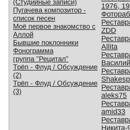
(Студийные записи)
1976, 1
Пугачева композитор -
Фотораб
список песен
Реставр
Моё первое знакомство с
ZDD
Аллой
Реставр
Бывшие поклонники
Allita
Фонограмма
Реставр
группа "Рецитал"
Василий
Трёп - Флуд / Обсуждение
Реставр
(2)
Shakesp
Трёп - Флуд / Обсуждение
Реставр
(3)
aleks75
Реставр
amid33
Реставр
Никита-