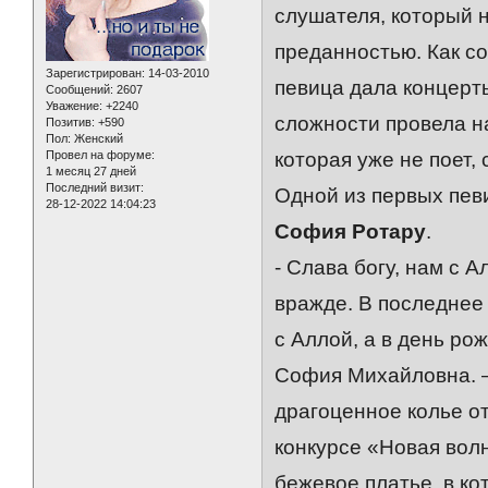
слушателя, который 
преданностью. Как 
Зарегистрирован
: 14-03-2010
певица дала концерты
Сообщений:
2607
Уважение:
+2240
сложности провела н
Позитив:
+590
Пол:
Женский
Провел на форуме:
которая уже не поет,
1 месяц 27 дней
Последний визит:
Одной из первых пев
28-12-2022 14:04:23
София Ротару
.
- Слава богу, нам с 
вражде. В последнее
с Аллой, а в день ро
София Михайловна. –
драгоценное колье от
конкурсе «Новая вол
бежевое платье, в ко