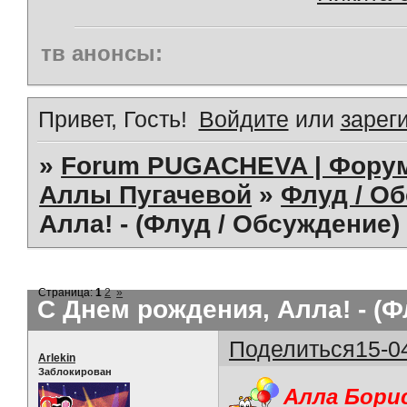
тв анонсы:
Привет, Гость!
Войдите
или
зарег
»
Forum PUGACHEVA | Форум
Аллы Пугачевой
»
Флуд / О
Алла! - (Флуд / Обсуждение)
Страница:
1
2
»
С Днем рождения, Алла! - (Ф
Поделиться
15-0
Arlekin
Заблокирован
Алла Бори