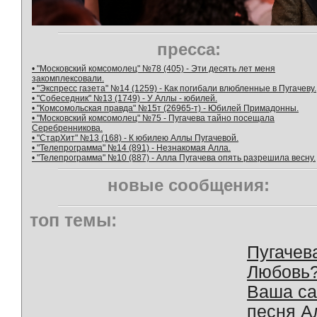
пресса:
• "Московский комсомолец" №78 (405) - Эти десять лет меня
закомплексовали.
• "Экспресс газета" №14 (1259) - Как погибали влюбленные в Пугачеву.
• "Собеседник" №13 (1749) - У Аллы - юбилей.
• "Комсомольская правда" №15т (26965-т) - Юбилей Примадонны.
• "Московский комсомолец" №75 - Пугачева тайно посещала
Серебренникова.
• "СтарХит" №13 (168) - К юбилею Аллы Пугачевой.
• "Телепрограмма" №14 (891) - Незнакомая Алла.
• "Телепрограмма" №10 (887) - Алла Пугачева опять разрешила весну.
новые сообщения:
топ темы:
Пугачев
Любовь
Ваша с
песня А