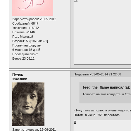
Зарегистрирован
: 29-05-2012
Сообщений:
6847
Уважение:
+16042
Позитив:
+1146
Пол:
Мужской
Возраст:
53
[1973-01-21]
Провел на форуме:
6 месяцев 15 дней
Последний визит:
Вчера 23:08:12
Пучок
Поделиться
31-05-2014 21:22:08
Участник
feed_the_flame написал(а):
Говорят, на том концерте, в Ста
«Тучу» она исполняла очень недолго 
Потом, в июне 1979 перестала.
0
Зарегистрирован
: 12-06-2011