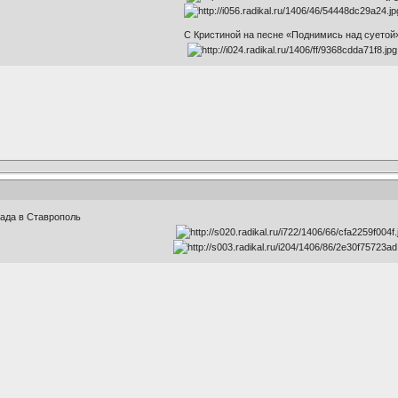
С Кристиной на песне «Поднимись над суетой
рада в Ставрополь