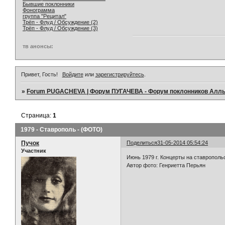
Бывшие поклонники
Фонограмма
группа "Рецитал"
Трёп - Флуд / Обсуждение (2)
Трёп - Флуд / Обсуждение (3)
тв анонсы:
Привет, Гость!
Войдите
или
зарегистрируйтесь
.
»
Forum PUGACHEVA | Форум ПУГАЧЕВА - Форум поклонников Алл
Страница:
1
1979 - Ставрополь - (ФОТО)
Пучок
Поделиться
31-05-2014 05:54:24
Участник
Июнь 1979 г. Концерты на ставропол
Автор фото: Генриетта Перьян