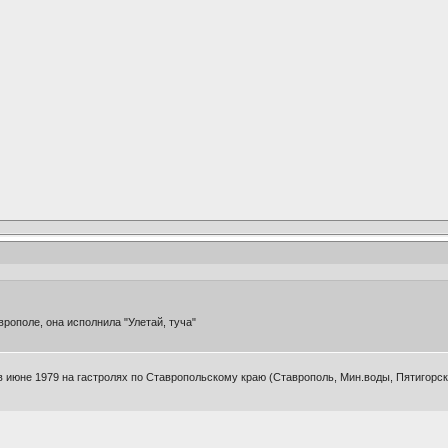
врополе, она исполнила "Улетай, туча"
в июне 1979 на гастролях по Ставропольскому краю (Ставрополь, Мин.воды, Пятигорск,