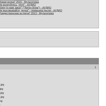
Новая волна" 2015 - Мультитема
Не волнуйтесь, тётя" - АУДИО
Хрен-то вам закат" ("Ангел Алла") - АУДИО
Не высовывайся, дочка" - премьера песни - АУДИО
Рождественские встречи" 2013 - Мультитема
1