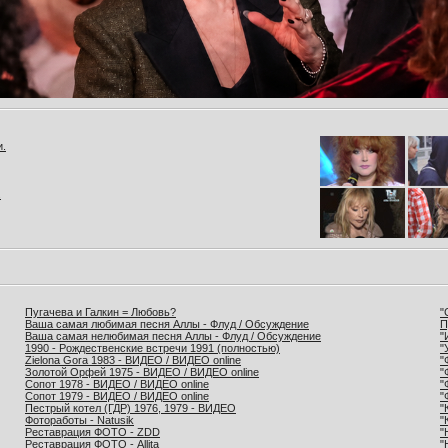
и.
.
Пугачева и Галкин = Любовь?
"
Ваша самая любимая песня Аллы - Флуд / Обсуждение
П
Ваша самая нелюбимая песня Аллы - Флуд / Обсуждение
"
1990 - Рождественские встречи 1991 (полностью)
"
Zielona Gora 1983 - ВИДЕО / ВИДЕО online
"
Золотой Орфей 1975 - ВИДЕО / ВИДЕО online
"
Сопот 1978 - ВИДЕО / ВИДЕО online
"
Сопот 1979 - ВИДЕО / ВИДЕО online
"
Пестрый котел (ГДР) 1976, 1979 - ВИДЕО
"
Фотоработы - Natusik
"
Реставрация ФОТО - ZDD
"
Реставрация ФОТО - Allita
"