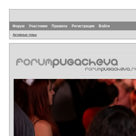
Форум
Участники
Правила
Регистрация
Войти
Активные темы