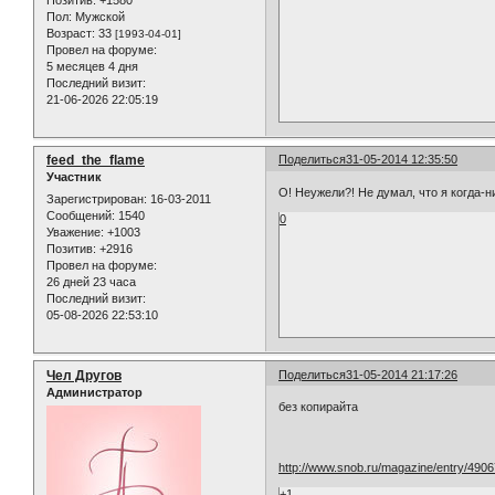
Позитив:
+1580
Пол:
Мужской
Возраст:
33
[1993-04-01]
Провел на форуме:
5 месяцев 4 дня
Последний визит:
21-06-2026 22:05:19
feed_the_flame
Поделиться
31-05-2014 12:35:50
Участник
О! Неужели?! Не думал, что я когда-н
Зарегистрирован
: 16-03-2011
Сообщений:
1540
0
Уважение:
+1003
Позитив:
+2916
Провел на форуме:
26 дней 23 часа
Последний визит:
05-08-2026 22:53:10
Чел Другов
Поделиться
31-05-2014 21:17:26
Администратор
без копирайта
http://www.snob.ru/magazine/entry/4906
+1