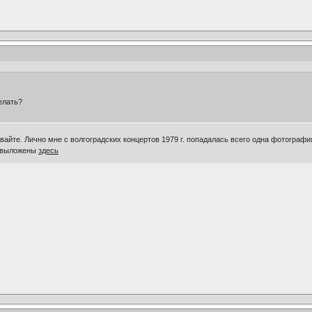
елать?
вайте. Лично мне с волгоградских концертов 1979 г. попадалась всего одна фотографи
В выложены
здесь