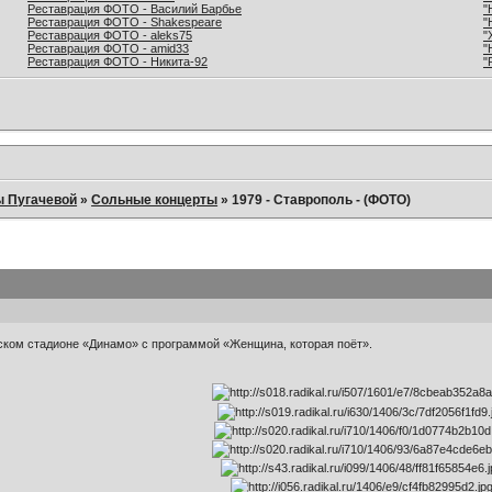
Реставрация ФОТО - Василий Барбье
"
Реставрация ФОТО - Shakespeare
"
Реставрация ФОТО - aleks75
"
Реставрация ФОТО - amid33
"
Реставрация ФОТО - Никита-92
"
ы Пугачевой
»
Сольные концерты
»
1979 - Ставрополь - (ФОТО)
ьском стадионе «Динамо» с программой «Женщина, которая поёт».