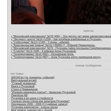
пресса:
• "Московский комсомолец" №78 (405) - Эти десять лет меня закомплексовал
• "Экспресс газета" №14 (1259) - Как погибали влюбленные в Пугачеву.
• "Собеседник" №13 (1749) - У Аллы - юбилей.
• "Комсомольская правда" №15т (26965-т) - Юбилей Примадонны.
• "Московский комсомолец" №75 - Пугачева тайно посещала Серебренникова
• "СтарХит" №13 (168) - К юбилею Аллы Пугачевой.
• "Телепрограмма" №14 (891) - Незнакомая Алла.
• "Телепрограмма" №10 (887) - Алла Пугачева опять разрешила весну.
новые сообщения:
топ темы:
АНОНСЫ (тв, концерты, события)
Виртуальный музей
"Старый телевизор"
Книги о Пугачевой
Стихи о Примадонне
"Изнанка парадного платья" - балахоны Пугачевой
Причёски АБ
Пугачева и ее шаги к стройности
Сколько песен спела или записала Пугачева?
Неизданное 2000 - 2009 (Студийные записи)
Пугачева композитор - список песен
Моё первое знакомство с Аллой