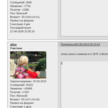
Сообщений:
3649
Уважение:
+7732
Позитив:
+1580
Пол:
Мужской
Возраст:
33
[1993-04-01]
Провел на форуме:
5 месяцев 4 дня
Последний визит:
21-06-2026 22:05:19
alisa
Поделиться
01-06-2014 23:13:24
Участник
очень много снимали в в 1979 в Вол
0
Зарегистрирован
: 15-03-2010
Сообщений:
15119
Уважение:
+16469
Позитив:
+7187
Пол:
Женский
Возраст:
54
[1971-09-06]
Провел на форуме:
5 месяцев 1 день