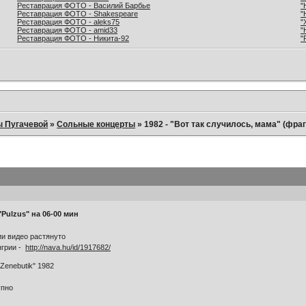
Реставрация ФОТО - Василий Барбье
"
Реставрация ФОТО - Shakespeare
"
Реставрация ФОТО - aleks75
"
Реставрация ФОТО - amid33
"
Реставрация ФОТО - Никита-92
"
ы Пугачевой
»
Сольные концерты
»
1982 - "Вот так случилось, мама" (фра
Pulzus" на 06-00 мин
ии видео растянуто
нгрии -
http://nava.hu/id/1917682/
Zenebutik" 1982
упно