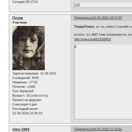
Сегодня 05:17:51
+12
Пучок
Поделиться
19-01-2015 18:37:57
Участник
ТимурТомск
, ух ты, класс! спасибо
кстати, тут АБП тоже упоминается, но
http://nava.hu/id/1918962/
0
Зарегистрирован
: 12-06-2011
Сообщений:
3649
Уважение:
+7732
Позитив:
+1580
Пол:
Мужской
Возраст:
33
[1993-04-01]
Провел на форуме:
5 месяцев 4 дня
Последний визит:
21-06-2026 22:05:19
Alex-1984
Поделиться
19-01-2015 21:13:51