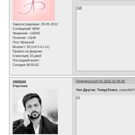
+16
Зарегистрирован
: 29-05-2012
Сообщений:
6844
Уважение:
+16042
Позитив:
+1146
Пол:
Мужской
Возраст:
53
[1973-01-21]
Провел на форуме:
6 месяцев 15 дней
Последний визит:
Сегодня 08:55:02
эмраан
Поделиться
19-01-2015 22:46:35
Участник
Чел Другов
,
ТимурТомск
, спасибо!!!
+1