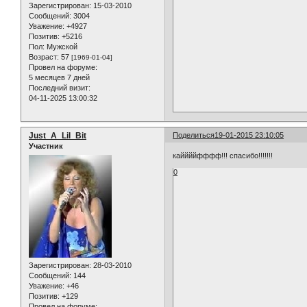
Зарегистрирован
: 15-03-2010
Сообщений:
3004
Уважение:
+4927
Позитив:
+5216
Пол:
Мужской
Возраст:
57
[1969-01-04]
Провел на форуме:
5 месяцев 7 дней
Последний визит:
04-11-2025 13:00:32
Just_A_Lil_Bit
Поделиться
19-01-2015 23:10:05
Участник
каййййфффф!!! спасибо!!!!!!!
0
Зарегистрирован
: 28-03-2010
Сообщений:
144
Уважение:
+46
Позитив:
+129
Провел на форуме: