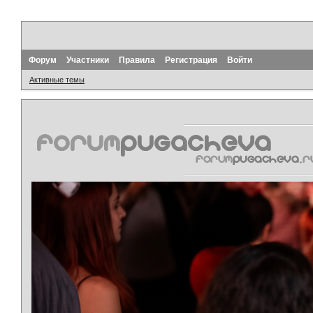
Форум
Участники
Правила
Регистрация
Войти
Активные темы