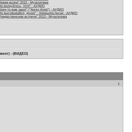
Новая волна" 2015 - Мультитема
Не волнуйтесь, тётя" - АУДИО
Хрен-то вам закат" ("Ангел Алла") - АУДИО
Не высовывайся, дочка" - премьера песни - АУДИО
Рождественские встречи" 2013 - Мультитема
гмент) - (ВИДЕО)
1