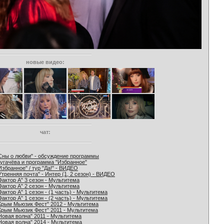
новые видео:
чат:
Сны о любви" - обсуждение программы
угачёва и программа "Избранное"
Избранное" / тур "Да!" - ВИДЕО
Утренняя почта" - Интер (1, 2 сезон) - ВИДЕО
Фактор А" 3 сезон - Мультитема
Фактор А" 2 сезон - Мультитема
Фактор А" 1 сезон - (1 часть) - Мультитема
Фактор А" 1 сезон - (2 часть) - Мультитема
Крым Мьюзик Фест" 2012 - Мультитема
Крым Мьюзик Фест" 2011 - Мультитема
Новая волна" 2011 - Мультитема
Новая волна" 2014 - Мультитема