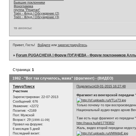
Бывшие поклонники
Фонограмма
группа "Рецитал"
Трёп - Флуд / Обсуждение (2)
Трёп - Флуд / Обсуждение (3)
тв анонсы:
Привет, Гость!
Войдите
или
зарегистрируйтесь
.
»
Forum PUGACHEVA | Форум ПУГАЧЕВА - Форум поклонников Алл
Страница:
1
1982 - "Вот так случилось, мама" (фрагмент) - (ВИДЕО)
ТимурТомск
Поделиться
19-01-2015 16:27:48
Участник
Фрагмент из венгерской передачи "
Зарегистрирован
: 22-07-2013
Сообщений:
676
Только почему-то при воспроизведен
Уважение:
+2272
Национальный аудио-видео архив Ве
Позитив:
+2169
Пол:
Мужской
Там есть еще фрагмент из передачи "
Возраст:
29
[1996-11-09]
http://nava.hu/id/1778382/
Провел на форуме:
Жаль, видео второй передачи недост
6 месяцев 5 дней
Последний визит: