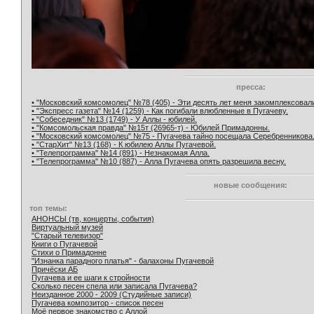
пресса:
• "Московский комсомолец" №78 (405) - Эти десять лет меня закомплексовал
• "Экспресс газета" №14 (1259) - Как погибали влюбленные в Пугачеву.
• "Собеседник" №13 (1749) - У Аллы - юбилей.
• "Комсомольская правда" №15т (26965-т) - Юбилей Примадонны.
• "Московский комсомолец" №75 - Пугачева тайно посещала Серебренникова
• "СтарХит" №13 (168) - К юбилею Аллы Пугачевой.
• "Телепрограмма" №14 (891) - Незнакомая Алла.
• "Телепрограмма" №10 (887) - Алла Пугачева опять разрешила весну.
новые сообщения:
топ темы:
АНОНСЫ (тв, концерты, события)
Виртуальный музей
"Старый телевизор"
Книги о Пугачевой
Стихи о Примадонне
"Изнанка парадного платья" - балахоны Пугачевой
Причёски АБ
Пугачева и ее шаги к стройности
Сколько песен спела или записала Пугачева?
Неизданное 2000 - 2009 (Студийные записи)
Пугачева композитор - список песен
Моё первое знакомство с Аллой