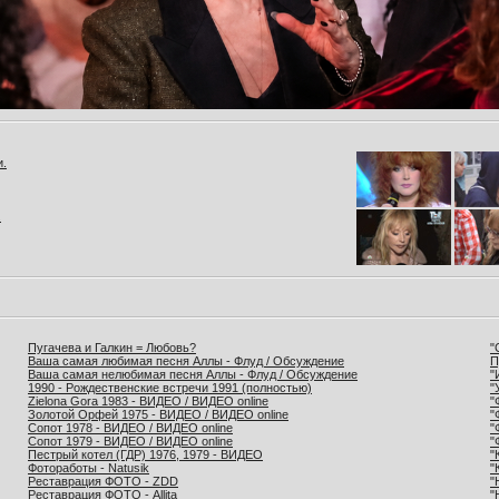
и.
.
Пугачева и Галкин = Любовь?
"
Ваша самая любимая песня Аллы - Флуд / Обсуждение
П
Ваша самая нелюбимая песня Аллы - Флуд / Обсуждение
"
1990 - Рождественские встречи 1991 (полностью)
"
Zielona Gora 1983 - ВИДЕО / ВИДЕО online
"
Золотой Орфей 1975 - ВИДЕО / ВИДЕО online
"
Сопот 1978 - ВИДЕО / ВИДЕО online
"
Сопот 1979 - ВИДЕО / ВИДЕО online
"
Пестрый котел (ГДР) 1976, 1979 - ВИДЕО
"
Фотоработы - Natusik
"
Реставрация ФОТО - ZDD
"
Реставрация ФОТО - Allita
"