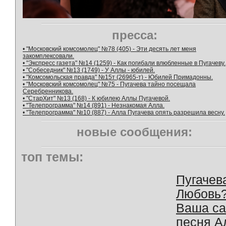
пресса:
• "Московский комсомолец" №78 (405) - Эти десять лет меня
закомплексовали.
• "Экспресс газета" №14 (1259) - Как погибали влюбленные в Пугачеву.
• "Собеседник" №13 (1749) - У Аллы - юбилей.
• "Комсомольская правда" №15т (26965-т) - Юбилей Примадонны.
• "Московский комсомолец" №75 - Пугачева тайно посещала
Серебренникова.
• "СтарХит" №13 (168) - К юбилею Аллы Пугачевой.
• "Телепрограмма" №14 (891) - Незнакомая Алла.
• "Телепрограмма" №10 (887) - Алла Пугачева опять разрешила весну.
новые сообщения:
топ темы:
Пугачев
Любовь
Ваша с
песня А