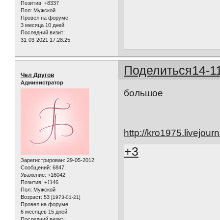
Позитив:
+8337
Пол:
Мужской
Провел на форуме:
3 месяца 10 дней
Последний визит:
31-03-2021 17:28:25
Поделиться
14-1
Чел Другов
Администратор
большое
http://kro1975.livejou
+3
Зарегистрирован
: 29-05-2012
Сообщений:
6847
Уважение:
+16042
Позитив:
+1146
Пол:
Мужской
Возраст:
53
[1973-01-21]
Провел на форуме:
6 месяцев 15 дней
Последний визит: