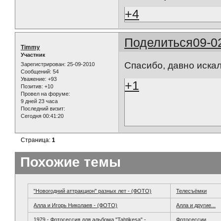
+4
Поделиться
09-0
Timmy
Участник
Спасибо, давно иска
Зарегистрирован
: 25-09-2010
Сообщений:
54
Уважение:
+93
+1
Позитив:
+10
Провел на форуме:
9 дней 23 часа
Последний визит:
Сегодня 00:41:20
Страница:
1
Похожие темы
"Новогодний аттракцион" разных лет - (ФОТО)
Телесъёмки
Алла и Игорь Николаев - (ФОТО)
Алла и другие...
1979 - Фотосессия для альбома "Tahtikesa" -
Фотосессии