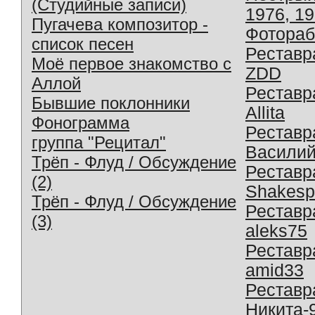
(Студийные записи)
1976, 1
Пугачева композитор -
Фотораб
список песен
Реставр
Моё первое знакомство с
ZDD
Аллой
Реставр
Бывшие поклонники
Allita
Фонограмма
Реставр
группа "Рецитал"
Василий
Трёп - Флуд / Обсуждение
Реставр
(2)
Shakesp
Трёп - Флуд / Обсуждение
Реставр
(3)
aleks75
Реставр
amid33
Реставр
Никита-