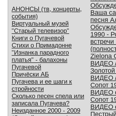
Обсужд
АНОНСЫ (тв, концерты,
Ваша с
события)
песня А
Виртуальный музей
Обсужд
"Старый телевизор"
1990 - 
Книги о Пугачевой
встречи
Стихи о Примадонне
(полнос
"Изнанка парадного
Zielona 
платья" - балахоны
ВИДЕО /
Пугачевой
Золотой
Причёски АБ
ВИДЕО /
Пугачева и ее шаги к
Сопот 1
стройности
ВИДЕО o
Сколько песен спела или
Сопот 1
записала Пугачева?
ВИДЕО o
Неизданное 2000 - 2009
Пестрый