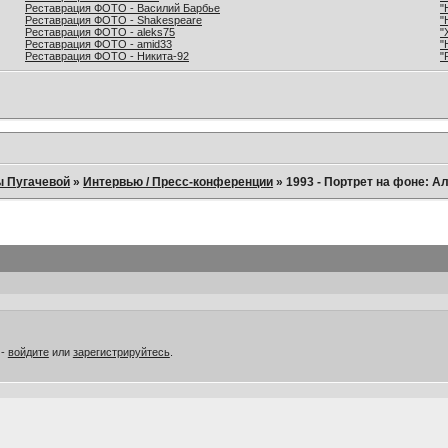
Реставрация ФОТО - Василий Барбье
"
Реставрация ФОТО - Shakespeare
"
Реставрация ФОТО - aleks75
"
Реставрация ФОТО - amid33
"
Реставрация ФОТО - Никита-92
"
ы Пугачевой
»
Интервью / Пресс-конференции
»
1993 - Портрет на фоне: А
 -
войдите
или
зарегистрируйтесь
.