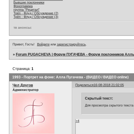
Бывшие поклонники
Фонограмма
группа "Рецитал"
Трёп - Флуд / Обсуждение (2)
Трёп - Флуд / Обсуждение (3)
тв анонсы:
Привет, Гость!
Войдите
или
зарегистрируйтесь
.
»
Forum PUGACHEVA | Форум ПУГАЧЕВА - Форум поклонников Алл
Страница:
1
1993 - Портрет на фоне: Алла Пугачева - (ВИДЕО / ВИДЕО online)
Чел Другов
Поделиться
16-08-2018 21:02:05
Администратор
Скрытый текст:
Для просмотра скрытого текста
+4