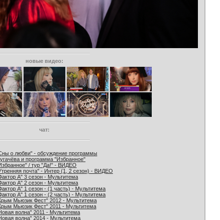
новые видео:
чат:
Сны о любви" - обсуждение программы
угачёва и программа "Избранное"
Избранное" / тур "Да!" - ВИДЕО
Утренняя почта" - Интер (1, 2 сезон) - ВИДЕО
Фактор А" 3 сезон - Мультитема
Фактор А" 2 сезон - Мультитема
Фактор А" 1 сезон - (1 часть) - Мультитема
Фактор А" 1 сезон - (2 часть) - Мультитема
Крым Мьюзик Фест" 2012 - Мультитема
Крым Мьюзик Фест" 2011 - Мультитема
Новая волна" 2011 - Мультитема
Новая волна" 2014 - Мультитема