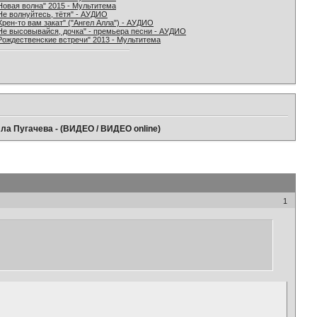
Новая волна" 2015 - Мультитема
Не волнуйтесь, тётя" - АУДИО
Хрен-то вам закат" ("Ангел Алла") - АУДИО
Не высовывайся, дочка" - премьера песни - АУДИО
Рождественские встречи" 2013 - Мультитема
лла Пугачева - (ВИДЕО / ВИДЕО online)
1