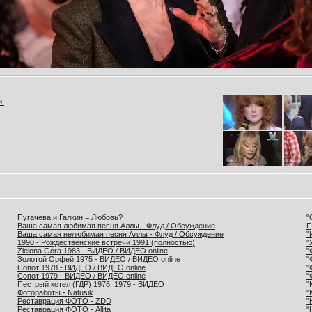
и.
.
Пугачева и Галкин = Любовь?
"
Ваша самая любимая песня Аллы - Флуд / Обсуждение
П
Ваша самая нелюбимая песня Аллы - Флуд / Обсуждение
"
1990 - Рождественские встречи 1991 (полностью)
"
Zielona Gora 1983 - ВИДЕО / ВИДЕО online
"
Золотой Орфей 1975 - ВИДЕО / ВИДЕО online
"
Сопот 1978 - ВИДЕО / ВИДЕО online
"
Сопот 1979 - ВИДЕО / ВИДЕО online
"
Пестрый котел (ГДР) 1976, 1979 - ВИДЕО
"
Фотоработы - Natusik
"
Реставрация ФОТО - ZDD
"
Реставрация ФОТО - Allita
"