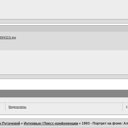
Видеоклипы
1
ы Пугачевой
»
Интервью / Пресс-конференции
»
1993 - Портрет на фоне: А