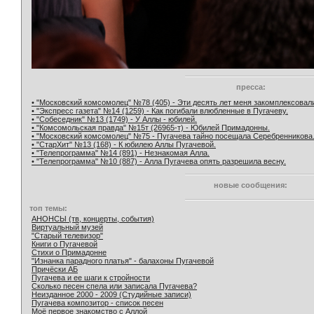
пресса:
• "Московский комсомолец" №78 (405) - Эти десять лет меня закомплексовал
• "Экспресс газета" №14 (1259) - Как погибали влюбленные в Пугачеву.
• "Собеседник" №13 (1749) - У Аллы - юбилей.
• "Комсомольская правда" №15т (26965-т) - Юбилей Примадонны.
• "Московский комсомолец" №75 - Пугачева тайно посещала Серебренникова
• "СтарХит" №13 (168) - К юбилею Аллы Пугачевой.
• "Телепрограмма" №14 (891) - Незнакомая Алла.
• "Телепрограмма" №10 (887) - Алла Пугачева опять разрешила весну.
новые сообщения:
топ темы:
АНОНСЫ (тв, концерты, события)
Виртуальный музей
"Старый телевизор"
Книги о Пугачевой
Стихи о Примадонне
"Изнанка парадного платья" - балахоны Пугачевой
Причёски АБ
Пугачева и ее шаги к стройности
Сколько песен спела или записала Пугачева?
Неизданное 2000 - 2009 (Студийные записи)
Пугачева композитор - список песен
Моё первое знакомство с Аллой