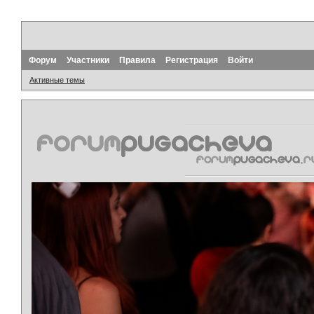
Форум
Участники
Правила
Регистрация
Войти
Активные темы