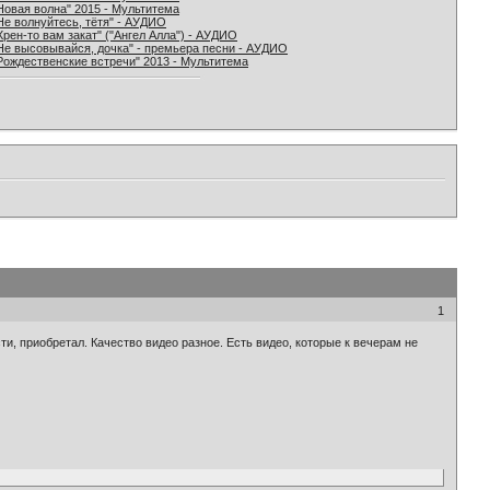
Новая волна" 2015 - Мультитема
Не волнуйтесь, тётя" - АУДИО
Хрен-то вам закат" ("Ангел Алла") - АУДИО
Не высовывайся, дочка" - премьера песни - АУДИО
Рождественские встречи" 2013 - Мультитема
1
ти, приобретал. Качество видео разное. Есть видео, которые к вечерам не