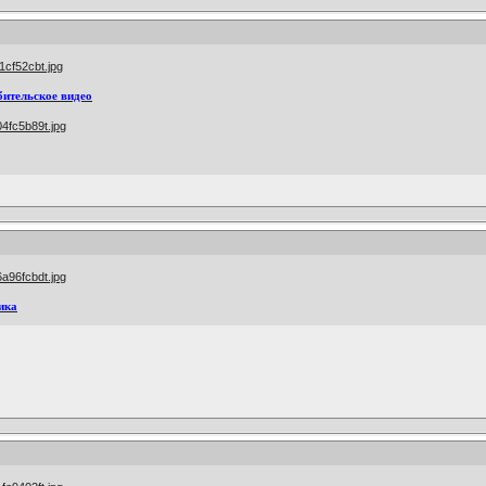
бительское видео
ика