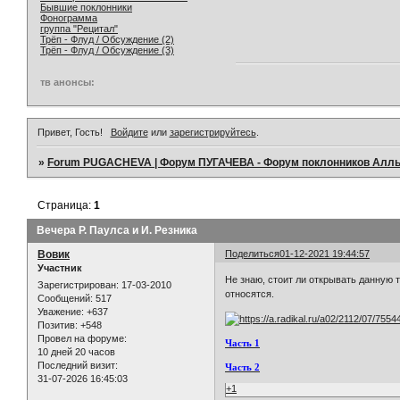
Бывшие поклонники
Фонограмма
группа "Рецитал"
Трёп - Флуд / Обсуждение (2)
Трёп - Флуд / Обсуждение (3)
тв анонсы:
Привет, Гость!
Войдите
или
зарегистрируйтесь
.
»
Forum PUGACHEVA | Форум ПУГАЧЕВА - Форум поклонников Алл
Страница:
1
Вечера Р. Паулса и И. Резника
Вовик
Поделиться
01-12-2021 19:44:57
Участник
Не знаю, стоит ли открывать данную т
Зарегистрирован
: 17-03-2010
относятся.
Сообщений:
517
Уважение:
+637
Позитив:
+548
Провел на форуме:
Часть 1
10 дней 20 часов
Последний визит:
Часть 2
31-07-2026 16:45:03
+1