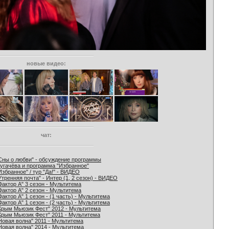
новые видео:
чат:
Сны о любви" - обсуждение программы
угачёва и программа "Избранное"
Избранное" / тур "Да!" - ВИДЕО
Утренняя почта" - Интер (1, 2 сезон) - ВИДЕО
Фактор А" 3 сезон - Мультитема
Фактор А" 2 сезон - Мультитема
Фактор А" 1 сезон - (1 часть) - Мультитема
Фактор А" 1 сезон - (2 часть) - Мультитема
Крым Мьюзик Фест" 2012 - Мультитема
Крым Мьюзик Фест" 2011 - Мультитема
Новая волна" 2011 - Мультитема
Новая волна" 2014 - Мультитема