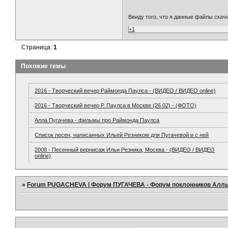
Ввиду того, что я данные файлы скач
+1
Страница:
1
Похожие темы
2016 - Творческий вечер Раймонда Паулса - (ВИДЕО / ВИДЕО online)
2016 - Творческий вечер Р. Паулса в Москве (26.02) - (ФОТО)
Алла Пугачева - фильмы про Раймонда Паулса
Список песен, написанных Ильей Резником для Пугачевой и с ней
2008 - Песенный вернисаж Ильи Резника, Москва - (ВИДЕО / ВИДЕО
online)
»
Forum PUGACHEVA | Форум ПУГАЧЕВА - Форум поклонников Алл