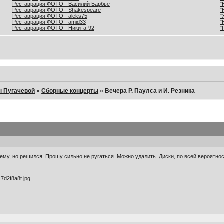
Реставрация ФОТО - Василий Барбье
"
Реставрация ФОТО - Shakespeare
"
Реставрация ФОТО - aleks75
"
Реставрация ФОТО - amid33
"
Реставрация ФОТО - Никита-92
"
ы Пугачевой
»
Сборные концерты
»
Вечера Р. Паулса и И. Резника
ему, но решился. Прошу сильно не ругаться. Можно удалить. Диски, по всей вероятнос