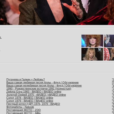
и.
.
Пугачева и Галкин = Любовь?
"
Ваша самая любимая песня Аллы - Флуд / Обсуждение
П
Ваша самая нелюбимая песня Аллы - Флуд / Обсуждение
"
1990 - Рождественские встречи 1991 (полностью)
"
Zielona Gora 1983 - ВИДЕО / ВИДЕО online
"
Золотой Орфей 1975 - ВИДЕО / ВИДЕО online
"
Сопот 1978 - ВИДЕО / ВИДЕО online
"
Сопот 1979 - ВИДЕО / ВИДЕО online
"
Пестрый котел (ГДР) 1976, 1979 - ВИДЕО
"
Фотоработы - Natusik
"
Реставрация ФОТО - ZDD
"
Реставрация ФОТО - Allita
"