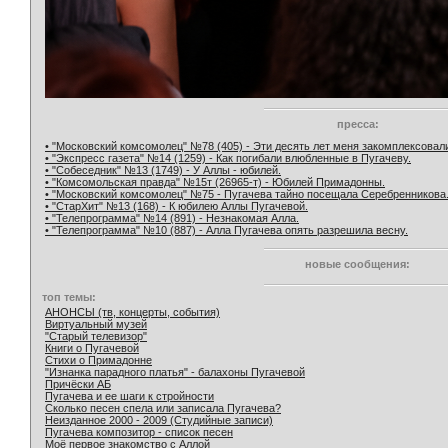
пресса:
• "Московский комсомолец" №78 (405) - Эти десять лет меня закомплексовал
• "Экспресс газета" №14 (1259) - Как погибали влюбленные в Пугачеву.
• "Собеседник" №13 (1749) - У Аллы - юбилей.
• "Комсомольская правда" №15т (26965-т) - Юбилей Примадонны.
• "Московский комсомолец" №75 - Пугачева тайно посещала Серебренникова
• "СтарХит" №13 (168) - К юбилею Аллы Пугачевой.
• "Телепрограмма" №14 (891) - Незнакомая Алла.
• "Телепрограмма" №10 (887) - Алла Пугачева опять разрешила весну.
новые сообщения:
топ темы:
АНОНСЫ (тв, концерты, события)
Виртуальный музей
"Старый телевизор"
Книги о Пугачевой
Стихи о Примадонне
"Изнанка парадного платья" - балахоны Пугачевой
Причёски АБ
Пугачева и ее шаги к стройности
Сколько песен спела или записала Пугачева?
Неизданное 2000 - 2009 (Студийные записи)
Пугачева композитор - список песен
Моё первое знакомство с Аллой