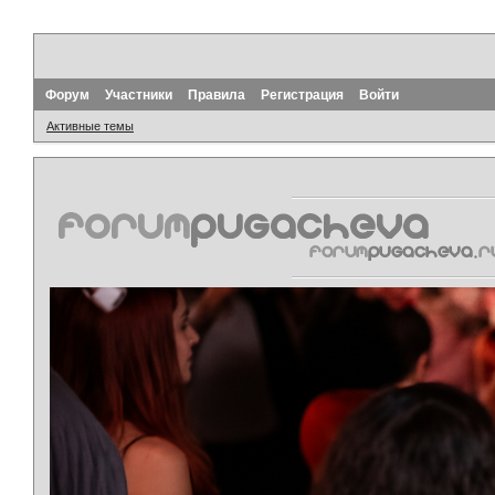
Форум
Участники
Правила
Регистрация
Войти
Активные темы