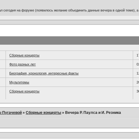
ал сегодня на форуме (появилось желание объединить данные вечера в одной теме), а
Сборные концерты
1
Фото разных лет
0
Биография, хронология, интересные факты
1
Мультитемы
2
Сборные концерты
3
ы Пугачевой
»
Сборные концерты
»
Вечера Р. Паулса и И. Резника