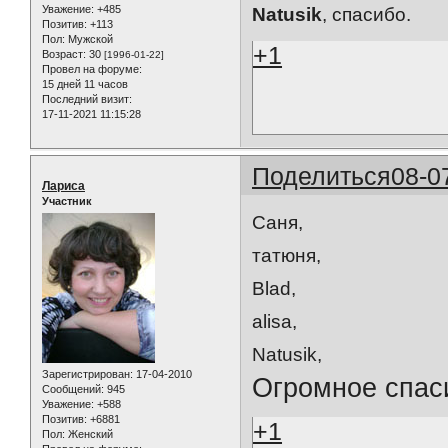
Уважение:
+485
Natusik
, спасибо.
Позитив:
+113
Пол:
Мужской
+1
Возраст:
30
[1996-01-22]
Провел на форуме:
15 дней 11 часов
Последний визит:
17-11-2021 11:15:28
Поделиться
08-0
Лариса
Участник
Саня,
татюня,
Blad,
alisa,
Natusik,
Зарегистрирован
: 17-04-2010
Огромное спаси
Сообщений:
945
Уважение:
+588
Позитив:
+6881
+1
Пол:
Женский