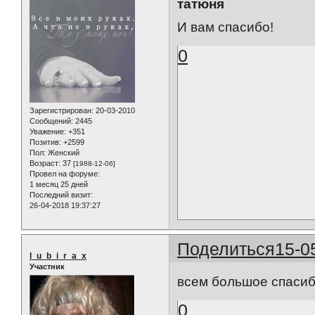
татюня
И вам спасибо!
0
Зарегистрирован
: 20-03-2010
Сообщений:
2445
Уважение:
+351
Позитив:
+2599
Пол:
Женский
Возраст:
37
[1988-12-06]
Провел на форуме:
1 месяц 25 дней
Последний визит:
26-04-2018 19:37:27
Поделиться
15-0
l_u_b_i_r_a_x
Участник
всем большое спаси
0