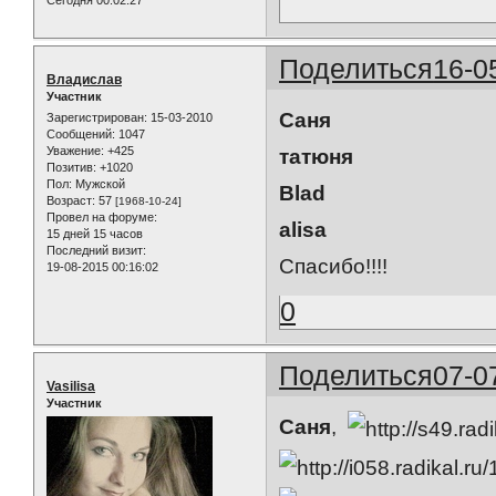
Поделиться
16-0
Владислав
Участник
Саня
Зарегистрирован
: 15-03-2010
Сообщений:
1047
Уважение:
+425
татюня
Позитив:
+1020
Пол:
Мужской
Blad
Возраст:
57
[1968-10-24]
Провел на форуме:
alisa
15 дней 15 часов
Последний визит:
Спасибо!!!!
19-08-2015 00:16:02
0
Поделиться
07-0
Vasilisa
Участник
Саня
,