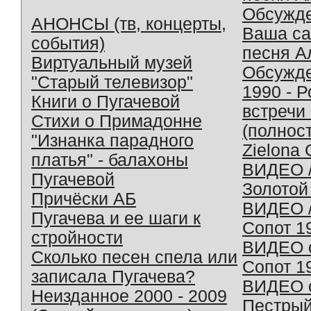
Обсужд
АНОНСЫ (тв, концерты,
Ваша с
события)
песня А
Виртуальный музей
Обсужд
"Старый телевизор"
1990 - 
Книги о Пугачевой
встречи
Стихи о Примадонне
(полнос
"Изнанка парадного
Zielona 
платья" - балахоны
ВИДЕО /
Пугачевой
Золотой
Причёски АБ
ВИДЕО /
Пугачева и ее шаги к
Сопот 1
стройности
ВИДЕО o
Сколько песен спела или
Сопот 1
записала Пугачева?
ВИДЕО o
Неизданное 2000 - 2009
Пестрый