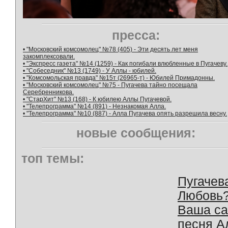
пресса:
• "Московский комсомолец" №78 (405) - Эти десять лет меня
закомплексовали.
• "Экспресс газета" №14 (1259) - Как погибали влюбленные в Пугачеву.
• "Собеседник" №13 (1749) - У Аллы - юбилей.
• "Комсомольская правда" №15т (26965-т) - Юбилей Примадонны.
• "Московский комсомолец" №75 - Пугачева тайно посещала
Серебренникова.
• "СтарХит" №13 (168) - К юбилею Аллы Пугачевой.
• "Телепрограмма" №14 (891) - Незнакомая Алла.
• "Телепрограмма" №10 (887) - Алла Пугачева опять разрешила весну.
новые сообщения:
топ темы:
Пугачев
Любовь
Ваша с
песня А