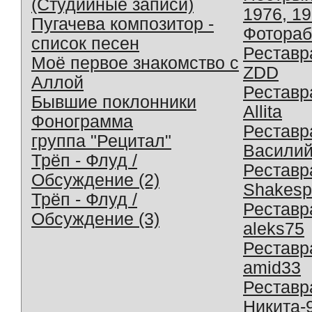
(Студийные записи)
1976, 1
Пугачева композитор -
Фотораб
список песен
Реставр
Моё первое знакомство с
ZDD
Аллой
Реставр
Бывшие поклонники
Allita
Фонограмма
Реставр
группа "Рецитал"
Василий
Трёп - Флуд /
Реставр
Обсуждение (2)
Shakesp
Трёп - Флуд /
Реставр
Обсуждение (3)
aleks75
Реставр
amid33
Реставр
Никита-