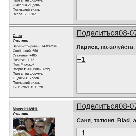
Провел на форуме:
2 месяца 21 день
Последний визит:
Вчера 17:02:02
Поделиться
08-0
Саня
Участник
Лариса
, пожалуйста.
Зарегистрирован
: 14-03-2010
Сообщений:
656
Уважение:
+485
+1
Позитив:
+113
Пол:
Мужской
Возраст:
30
[1996-01-22]
Провел на форуме:
15 дней 11 часов
Последний визит:
17-11-2021 11:15:28
Поделиться
08-0
Maverick69HL
Участник
Саня
,
татюня
,
Blad
,
a
+1