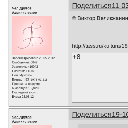
Поделиться
11-0
Чел Другов
Администратор
© Виктор Великжани
http://tass.ru/kultura/
+8
Зарегистрирован
: 29-05-2012
Сообщений:
6847
Уважение:
+16042
Позитив:
+1146
Пол:
Мужской
Возраст:
53
[1973-01-21]
Провел на форуме:
6 месяцев 15 дней
Последний визит:
Вчера 23:08:12
Поделиться
19-1
Чел Другов
Администратор