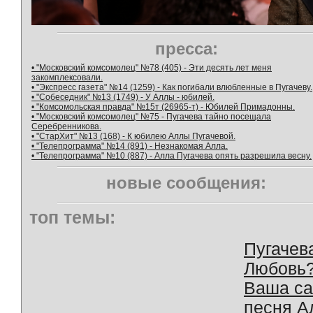
пресса:
• "Московский комсомолец" №78 (405) - Эти десять лет меня
закомплексовали.
• "Экспресс газета" №14 (1259) - Как погибали влюбленные в Пугачеву.
• "Собеседник" №13 (1749) - У Аллы - юбилей.
• "Комсомольская правда" №15т (26965-т) - Юбилей Примадонны.
• "Московский комсомолец" №75 - Пугачева тайно посещала
Серебренникова.
• "СтарХит" №13 (168) - К юбилею Аллы Пугачевой.
• "Телепрограмма" №14 (891) - Незнакомая Алла.
• "Телепрограмма" №10 (887) - Алла Пугачева опять разрешила весну.
новые сообщения:
топ темы:
Пугачев
Любовь
Ваша с
песня А