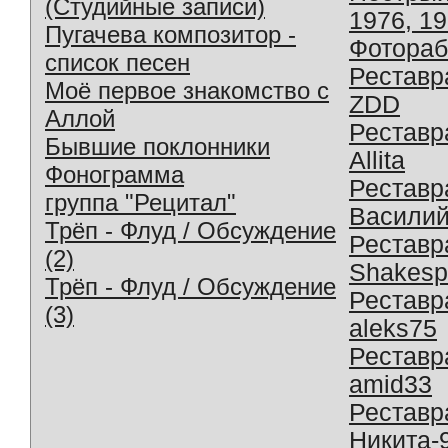
(Студийные записи)
1976, 1
Пугачева композитор -
Фотораб
список песен
Реставр
Моё первое знакомство с
ZDD
Аллой
Реставр
Бывшие поклонники
Allita
Фонограмма
Реставр
группа "Рецитал"
Василий
Трёп - Флуд / Обсуждение
Реставр
(2)
Shakesp
Трёп - Флуд / Обсуждение
Реставр
(3)
aleks75
Реставр
amid33
Реставр
Никита-