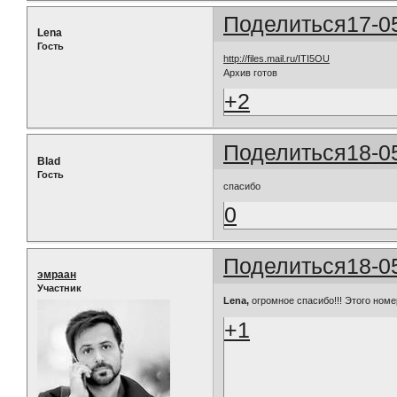
Поделиться
17-0
Lena
Гость
http://files.mail.ru/ITI5OU
Архив готов
+2
Поделиться
18-0
Blad
Гость
спасибо
0
Поделиться
18-0
эмраан
Участник
Lena,
огромное спасибо!!! Этого номе
+1