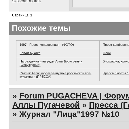
19-08-2015 00:16:02
Страница:
1
Похожие темы
1997 - Пресс-конференция - (ФОТО)
Пресс-конферен
FanArt by Allita
Обои
Награждения и награды Аллы Борисовны -
Биография, хрон
(Обсуждение)
Статья: Алла: королева-шутиха российской поп-
Пресса (Газеты /
культуры - (ПРЕССА)
»
Forum PUGACHEVA | Форум
Аллы Пугачевой
»
Пресса (Г
»
Журнал "Лица"1997 №10