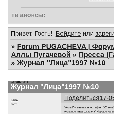
тв анонсы:
Привет, Гость!
Войдите
или
зарег
»
Forum PUGACHEVA | Форум
Аллы Пугачевой
»
Пресса (Г
»
Журнал "Лица"1997 №10
Страница:
1
Журнал "Лица"1997 №10
Поделиться
17-0
Lena
Гость
"Алла Пугачева как Артефакт ХХ века"
Алла прочитав ,сказала" Хорошо напис