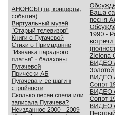
Обсужд
АНОНСЫ (тв, концерты,
Ваша с
события)
песня А
Виртуальный музей
Обсужд
"Старый телевизор"
1990 - 
Книги о Пугачевой
встречи
Стихи о Примадонне
(полнос
"Изнанка парадного
Zielona 
платья" - балахоны
ВИДЕО /
Пугачевой
Золотой
Причёски АБ
ВИДЕО /
Пугачева и ее шаги к
Сопот 1
стройности
ВИДЕО o
Сколько песен спела или
Сопот 1
записала Пугачева?
ВИДЕО o
Неизданное 2000 - 2009
Пестрый