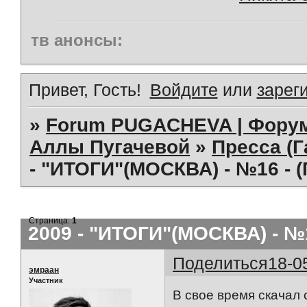
тв анонсы:
Привет, Гость!
Войдите
или
зарег
»
Forum PUGACHEVA | Форум
Аллы Пугачевой
»
Пресса (Г
- "ИТОГИ"(МОСКВА) - №16 - 
Страница:
1
2009 - "ИТОГИ"(МОСКВА) - №
Поделиться
18-0
эмраан
Участник
В свое время скачал 