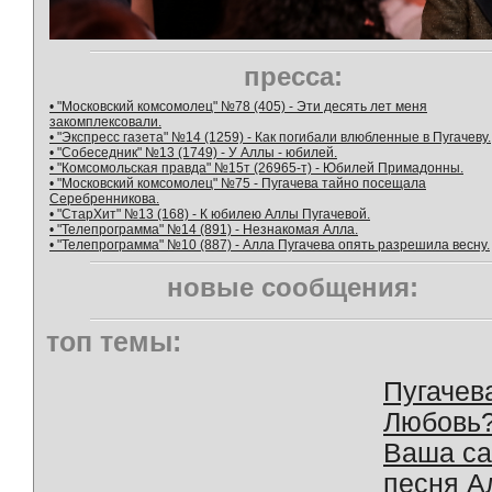
пресса:
• "Московский комсомолец" №78 (405) - Эти десять лет меня
закомплексовали.
• "Экспресс газета" №14 (1259) - Как погибали влюбленные в Пугачеву.
• "Собеседник" №13 (1749) - У Аллы - юбилей.
• "Комсомольская правда" №15т (26965-т) - Юбилей Примадонны.
• "Московский комсомолец" №75 - Пугачева тайно посещала
Серебренникова.
• "СтарХит" №13 (168) - К юбилею Аллы Пугачевой.
• "Телепрограмма" №14 (891) - Незнакомая Алла.
• "Телепрограмма" №10 (887) - Алла Пугачева опять разрешила весну.
новые сообщения:
топ темы:
Пугачев
Любовь
Ваша с
песня А