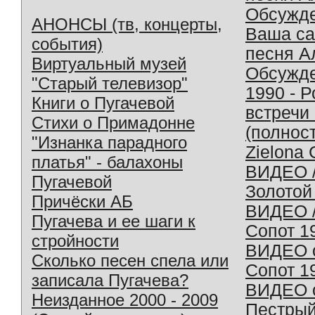
Обсужд
АНОНСЫ (тв, концерты,
Ваша с
события)
песня А
Виртуальный музей
Обсужд
"Старый телевизор"
1990 - 
Книги о Пугачевой
встречи
Стихи о Примадонне
(полнос
"Изнанка парадного
Zielona 
платья" - балахоны
ВИДЕО /
Пугачевой
Золотой
Причёски АБ
ВИДЕО /
Пугачева и ее шаги к
Сопот 1
стройности
ВИДЕО o
Сколько песен спела или
Сопот 1
записала Пугачева?
ВИДЕО o
Неизданное 2000 - 2009
Пестрый