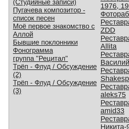
(Студийные записи)
1976, 1
Пугачева композитор -
Фотораб
список песен
Реставр
Моё первое знакомство с
ZDD
Аллой
Реставр
Бывшие поклонники
Allita
Фонограмма
Реставр
группа "Рецитал"
Василий
Трёп - Флуд / Обсуждение
Реставр
(2)
Shakesp
Трёп - Флуд / Обсуждение
Реставр
(3)
aleks75
Реставр
amid33
Реставр
Никита-