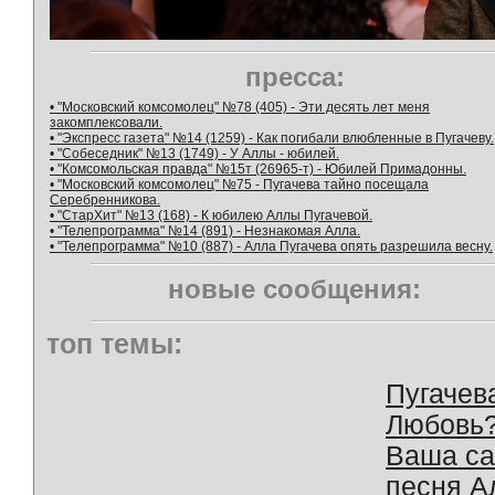
пресса:
• "Московский комсомолец" №78 (405) - Эти десять лет меня
закомплексовали.
• "Экспресс газета" №14 (1259) - Как погибали влюбленные в Пугачеву.
• "Собеседник" №13 (1749) - У Аллы - юбилей.
• "Комсомольская правда" №15т (26965-т) - Юбилей Примадонны.
• "Московский комсомолец" №75 - Пугачева тайно посещала
Серебренникова.
• "СтарХит" №13 (168) - К юбилею Аллы Пугачевой.
• "Телепрограмма" №14 (891) - Незнакомая Алла.
• "Телепрограмма" №10 (887) - Алла Пугачева опять разрешила весну.
новые сообщения:
топ темы:
Пугачев
Любовь
Ваша с
песня А