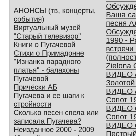
Обсужд
АНОНСЫ (тв, концерты,
Ваша с
события)
песня А
Виртуальный музей
Обсужд
"Старый телевизор"
1990 - 
Книги о Пугачевой
встречи
Стихи о Примадонне
(полнос
"Изнанка парадного
Zielona 
платья" - балахоны
ВИДЕО /
Пугачевой
Золотой
Причёски АБ
ВИДЕО /
Пугачева и ее шаги к
Сопот 1
стройности
ВИДЕО o
Сколько песен спела или
Сопот 1
записала Пугачева?
ВИДЕО o
Неизданное 2000 - 2009
Пестрый