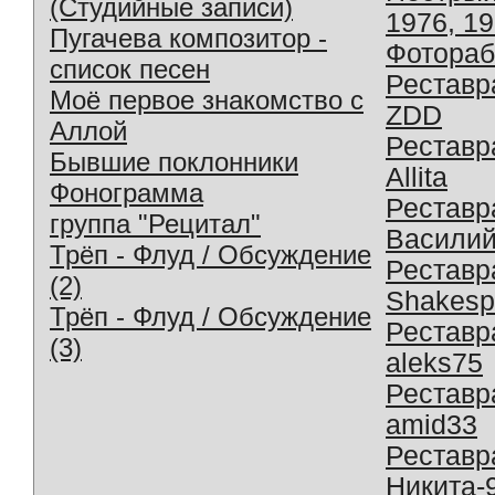
(Студийные записи)
1976, 1
Пугачева композитор -
Фотораб
список песен
Реставр
Моё первое знакомство с
ZDD
Аллой
Реставр
Бывшие поклонники
Allita
Фонограмма
Реставр
группа "Рецитал"
Василий
Трёп - Флуд / Обсуждение
Реставр
(2)
Shakesp
Трёп - Флуд / Обсуждение
Реставр
(3)
aleks75
Реставр
amid33
Реставр
Никита-