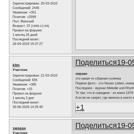
Зарегистрирован
: 20-03-2010
Сообщений:
2445
Уважение:
+351
Позитив:
+2599
Пол:
Женский
Возраст:
37
[1988-12-06]
Провел на форуме:
1 месяц 25 дней
Последний визит:
26-04-2018 19:37:27
Поделиться
19-0
klim
Участник
эмраан
Зарегистрирован
: 21-03-2010
это какая-то сборная солянка
Сообщений:
655
Первое фото - это Neues Leben, номер
Уважение:
+385
Последнее - журнал Melodie und Rhyt
Позитив:
+15
Те три, что в середине - из книги 1978 
Провел на форуме:
А если не секрет, где именно в инете
1 месяц 3 дня
Последний визит:
+1
30-06-2026 14:35:40
Поделиться
19-0
эмраан
Участник