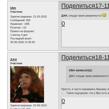
Поделиться
17-1
klim
Участник
ДАН
, откуда такая уверенность?
Зарегистрирован
: 21-03-2010
Сообщений:
655
0
Уважение:
+385
Позитив:
+15
Провел на форуме:
1 месяц 3 дня
Последний визит:
30-06-2026 14:35:40
Поделиться
18-1
ДАН
Участник
klim написал(а):
ДАН, откуда такая уверенность
Просто, я часто поражаюсь Вашему зн
... Такое ощущение, что у Вас есть в
0
Зарегистрирован
: 24-09-2010