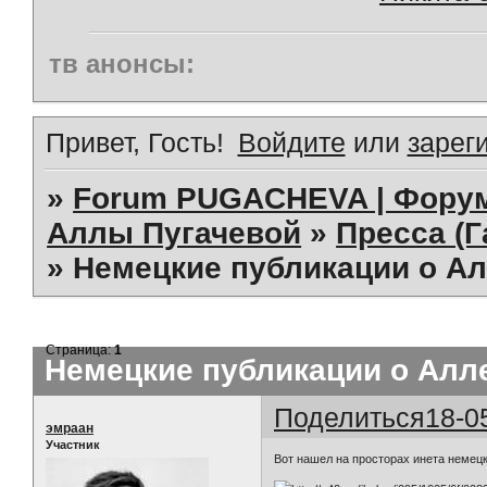
тв анонсы:
Привет, Гость!
Войдите
или
зарег
»
Forum PUGACHEVA | Форум
Аллы Пугачевой
»
Пресса (Г
»
Немецкие публикации о А
Страница:
1
Немецкие публикации о Алл
Поделиться
18-0
эмраан
Участник
Вот нашел на просторах инета немецк