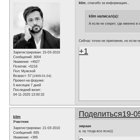
klim
, спасибо за информацию...
klim написал(а):
А если не секрет, где именно в
Сейчас точно не припомню, но если 
+1
Зарегистрирован
: 15-03-2010
Сообщений:
3004
Уважение:
+4927
Позитив:
+5216
Пол:
Мужской
Возраст:
57
[1969-01-04]
Провел на форуме:
5 месяцев 7 дней
Последний визит:
04-11-2025 13:00:32
Поделиться
19-0
klim
Участник
эмраан
Зарегистрирован
: 21-03-2010
а. ну тогда все ясно))
Сообщений:
655
Уважение:
+385