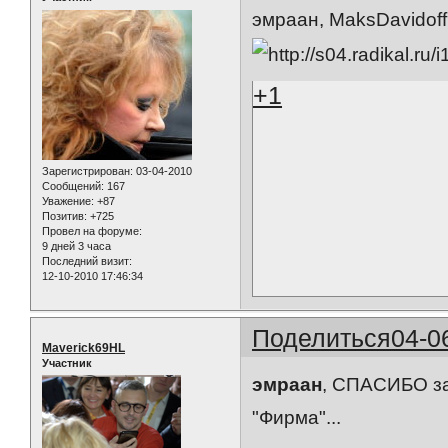
эмраан, MaksDavidoff
+1
Зарегистрирован
: 03-04-2010
Сообщений:
167
Уважение:
+87
Позитив:
+725
Провел на форуме:
9 дней 3 часа
Последний визит:
12-10-2010 17:46:34
Поделиться
04-0
Maverick69HL
Участник
эмраан
, СПАСИБО за 
"Фирма"...