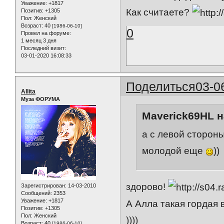
Уважение:
+1817
Как считаете?
Позитив:
+1305
Пол:
Женский
Возраст:
40
[1986-06-10]
0
Провел на форуме:
1 месяц 3 дня
Последний визит:
03-01-2020 16:08:33
Поделиться
03-0
Allita
Муза ФОРУМА
Maverick69HL н
а с левой стороны
молодой еще
))
здорово!
Зарегистрирован
: 14-03-2010
Сообщений:
2353
Уважение:
+1817
А Алла такая гордая
Позитив:
+1305
Пол:
Женский
))))
Возраст:
40
[1986-06-10]