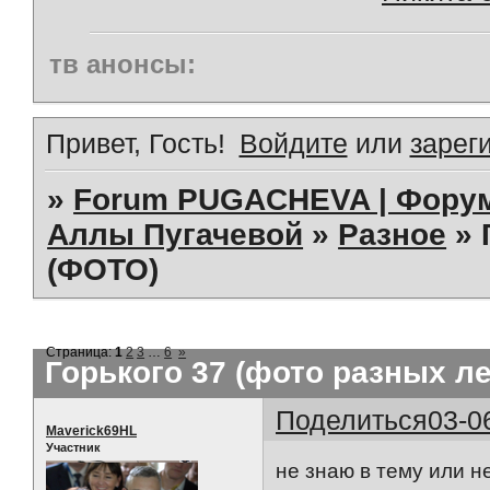
тв анонсы:
Привет, Гость!
Войдите
или
зарег
»
Forum PUGACHEVA | Форум
Аллы Пугачевой
»
Разное
»
(ФОТО)
Страница:
1
2
3
…
6
»
Горького 37 (фото разных ле
Поделиться
03-0
Maverick69HL
Участник
не знаю в тему или н