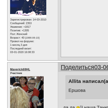
Зарегистрирован
: 14-03-2010
Сообщений:
2353
Уважение:
+1817
Позитив:
+1305
Пол:
Женский
Возраст:
40
[1986-06-10]
Провел на форуме:
1 месяц 3 дня
Последний визит:
03-01-2020 16:08:33
Поделиться
03-0
Maverick69HL
Участник
Allita написал(а
Ершова
, да да
)) наша Та