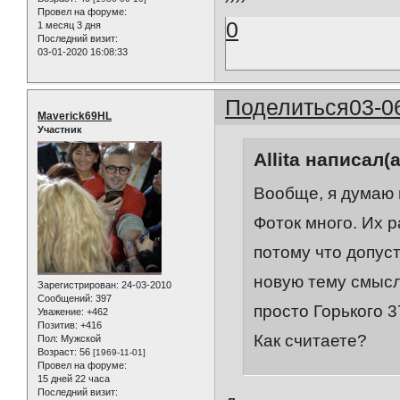
Провел на форуме:
0
1 месяц 3 дня
Последний визит:
03-01-2020 16:08:33
Поделиться
03-0
Maverick69HL
Участник
Allita написал(а
Вообще, я думаю н
Фоток много. Их 
потому что допуст
новую тему смысл
Зарегистрирован
: 24-03-2010
Сообщений:
397
просто Горького 
Уважение:
+462
Позитив:
+416
Как считаете?
Пол:
Мужской
Возраст:
56
[1969-11-01]
Провел на форуме:
15 дней 22 часа
Последний визит: