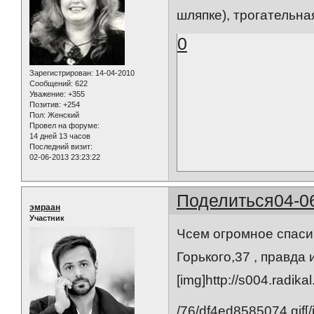
шляпке), трогательная 
0
Зарегистрирован
: 14-04-2010
Сообщений:
622
Уважение:
+355
Позитив:
+254
Пол:
Женский
Провел на форуме:
14 дней 13 часов
Последний визит:
02-06-2013 23:23:22
Поделиться
04-0
эмраан
Участник
Чсем огромное спасиб
Горького,37 , правда 
[img]http://s004.radika
/76/df4ed8585074.gif[/