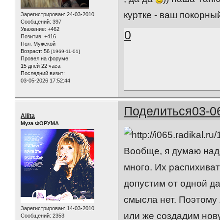
куртке - ваш покорн
Зарегистрирован
: 24-03-2010
Сообщений:
397
Уважение:
+462
0
Позитив:
+416
Пол:
Мужской
Возраст:
56
[1969-11-01]
Провел на форуме:
15 дней 22 часа
Последний визит:
03-05-2026 17:52:44
Поделиться
03-0
Allita
Муза ФОРУМА
Вообще, я думаю надо
много. Их распихиват
допустим от одной да
смысла нет. Поэтому 
Зарегистрирован
: 14-03-2010
или же создадим нов
Сообщений:
2353