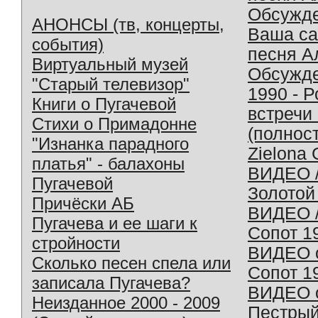
Обсужд
АНОНСЫ (тв, концерты,
Ваша с
события)
песня А
Виртуальный музей
Обсужд
"Старый телевизор"
1990 - 
Книги о Пугачевой
встречи
Стихи о Примадонне
(полнос
"Изнанка парадного
Zielona 
платья" - балахоны
ВИДЕО /
Пугачевой
Золотой
Причёски АБ
ВИДЕО /
Пугачева и ее шаги к
Сопот 1
стройности
ВИДЕО o
Сколько песен спела или
Сопот 1
записала Пугачева?
ВИДЕО o
Неизданное 2000 - 2009
Пестрый