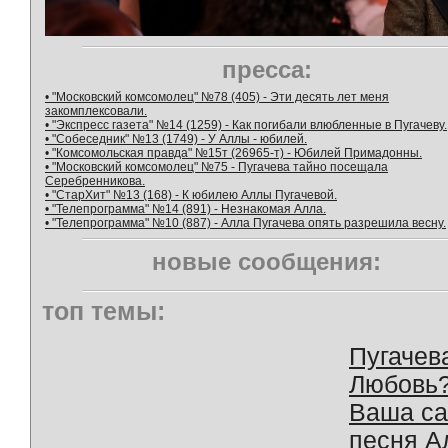
пресса:
• "Московский комсомолец" №78 (405) - Эти десять лет меня
закомплексовали.
• "Экспресс газета" №14 (1259) - Как погибали влюбленные в Пугачеву.
• "Собеседник" №13 (1749) - У Аллы - юбилей.
• "Комсомольская правда" №15т (26965-т) - Юбилей Примадонны.
• "Московский комсомолец" №75 - Пугачева тайно посещала
Серебренникова.
• "СтарХит" №13 (168) - К юбилею Аллы Пугачевой.
• "Телепрограмма" №14 (891) - Незнакомая Алла.
• "Телепрограмма" №10 (887) - Алла Пугачева опять разрешила весну.
новые сообщения:
топ темы:
Пугачев
Любовь
Ваша с
песня А