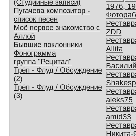
(Студийные записи)
1976, 1
Пугачева композитор -
Фотораб
список песен
Реставр
Моё первое знакомство с
ZDD
Аллой
Реставр
Бывшие поклонники
Allita
Фонограмма
Реставр
группа "Рецитал"
Василий
Трёп - Флуд / Обсуждение
Реставр
(2)
Shakesp
Трёп - Флуд / Обсуждение
Реставр
(3)
aleks75
Реставр
amid33
Реставр
Никита-