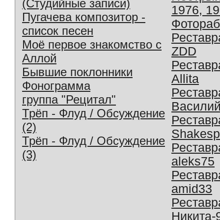
(Студийные записи)
1976, 1
Пугачева композитор -
Фотораб
список песен
Реставр
Моё первое знакомство с
ZDD
Аллой
Реставр
Бывшие поклонники
Allita
Фонограмма
Реставр
группа "Рецитал"
Василий
Трёп - Флуд / Обсуждение
Реставр
(2)
Shakesp
Трёп - Флуд / Обсуждение
Реставр
(3)
aleks75
Реставр
amid33
Реставр
Никита-