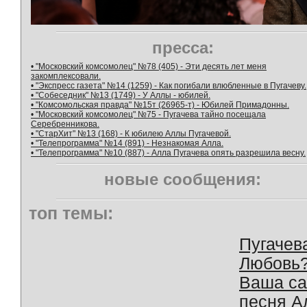
пресса:
• "Московский комсомолец" №78 (405) - Эти десять лет меня
закомплексовали.
• "Экспресс газета" №14 (1259) - Как погибали влюбленные в Пугачеву.
• "Собеседник" №13 (1749) - У Аллы - юбилей.
• "Комсомольская правда" №15т (26965-т) - Юбилей Примадонны.
• "Московский комсомолец" №75 - Пугачева тайно посещала
Серебренникова.
• "СтарХит" №13 (168) - К юбилею Аллы Пугачевой.
• "Телепрограмма" №14 (891) - Незнакомая Алла.
• "Телепрограмма" №10 (887) - Алла Пугачева опять разрешила весну.
новые сообщения:
топ темы:
Пугачев
Любовь
Ваша с
песня А