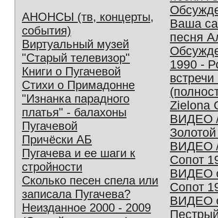
Обсужд
АНОНСЫ (тв, концерты,
Ваша с
события)
песня А
Виртуальный музей
Обсужд
"Старый телевизор"
1990 - 
Книги о Пугачевой
встречи
Стихи о Примадонне
(полнос
"Изнанка парадного
Zielona 
платья" - балахоны
ВИДЕО /
Пугачевой
Золотой
Причёски АБ
ВИДЕО /
Пугачева и ее шаги к
Сопот 1
стройности
ВИДЕО o
Сколько песен спела или
Сопот 1
записала Пугачева?
ВИДЕО o
Неизданное 2000 - 2009
Пестрый