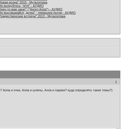
Новая волна" 2015 - Мультитема
Не волнуйтесь, тётя" - АУДИО
Хрен-то вам закат" ("Ангел Алла") - АУДИО
Не высовывайся, дочка" - премьера песни - АУДИО
Рождественские встречи" 2013 - Мультитема
1
и? Алла и очки, Алла и шляпы, Алла и парики? куда определять такие темы?)