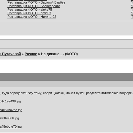
Реставрация ФОТО - Василий Барбье
"
Реставрация ФОТО - Shakespeare
"
Реставрация ФОТО - aleks75
"
Реставрация ФОТО - amid33
"
Реставрация ФОТО - Никита-92
"
ы Пугачевой
»
Разное
»
На диване... - (ФОТО)
а, куда определить эту тему, сорри. (Алекс, может нужен раздел тематические подборк