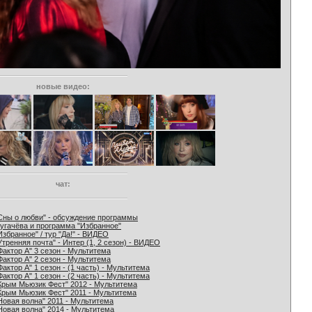
новые видео:
чат:
Сны о любви" - обсуждение программы
угачёва и программа "Избранное"
Избранное" / тур "Да!" - ВИДЕО
Утренняя почта" - Интер (1, 2 сезон) - ВИДЕО
Фактор А" 3 сезон - Мультитема
Фактор А" 2 сезон - Мультитема
Фактор А" 1 сезон - (1 часть) - Мультитема
Фактор А" 1 сезон - (2 часть) - Мультитема
Крым Мьюзик Фест" 2012 - Мультитема
Крым Мьюзик Фест" 2011 - Мультитема
Новая волна" 2011 - Мультитема
Новая волна" 2014 - Мультитема