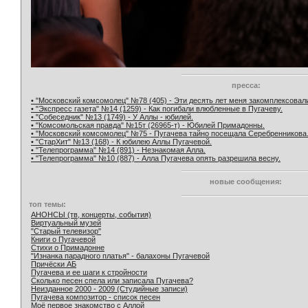
пресса:
• "Московский комсомолец" №78 (405) - Эти десять лет меня закомплексовал
• "Экспресс газета" №14 (1259) - Как погибали влюбленные в Пугачеву.
• "Собеседник" №13 (1749) - У Аллы - юбилей.
• "Комсомольская правда" №15т (26965-т) - Юбилей Примадонны.
• "Московский комсомолец" №75 - Пугачева тайно посещала Серебренникова
• "СтарХит" №13 (168) - К юбилею Аллы Пугачевой.
• "Телепрограмма" №14 (891) - Незнакомая Алла.
• "Телепрограмма" №10 (887) - Алла Пугачева опять разрешила весну.
новые сообщения:
топ темы:
АНОНСЫ (тв, концерты, события)
Виртуальный музей
"Старый телевизор"
Книги о Пугачевой
Стихи о Примадонне
"Изнанка парадного платья" - балахоны Пугачевой
Причёски АБ
Пугачева и ее шаги к стройности
Сколько песен спела или записала Пугачева?
Неизданное 2000 - 2009 (Студийные записи)
Пугачева композитор - список песен
Моё первое знакомство с Аллой