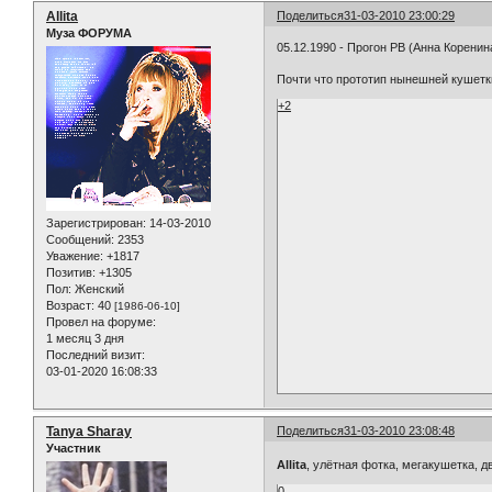
Allita
Поделиться
31-03-2010 23:00:29
Муза ФОРУМА
05.12.1990 - Прогон РВ (Анна Коренин
Почти что прототип нынешней кушетк
+2
Зарегистрирован
: 14-03-2010
Сообщений:
2353
Уважение:
+1817
Позитив:
+1305
Пол:
Женский
Возраст:
40
[1986-06-10]
Провел на форуме:
1 месяц 3 дня
Последний визит:
03-01-2020 16:08:33
Tanya Sharay
Поделиться
31-03-2010 23:08:48
Участник
Allita
, улётная фотка, мегакушетка, 
0