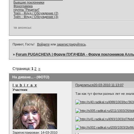
Бывшие поклонники
Фонограмма
группа "Рецитал"
Трёп - Флуд / Обсуждение (2)
Трёп - Флуд / Обсуждение (3)
тв анонсы:
Привет, Гость!
Войдите
или
зарегистрируйтесь
.
»
Forum PUGACHEVA | Форум ПУГАЧЕВА - Форум поклонников Алл
Страница:
1
2
»
На диване... - (ФОТО)
l_u_b_i_r_a_x
Поделиться
20-03-2010 11:13:07
Участник
Так как тут фотки разных лет не знал
Зарегистрирован
: 14-03-2010