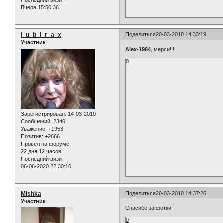
Последний визит:
Вчера 15:50:36
l_u_b_i_r_a_x
Поделиться
20-03-2010 14:33:19
Участник
Alex-1984
, мерси!!!
0
Зарегистрирован
: 14-03-2010
Сообщений:
2340
Уважение:
+1953
Позитив:
+2666
Провел на форуме:
22 дня 12 часов
Последний визит:
06-06-2020 22:30:10
Mishka
Поделиться
20-03-2010 14:37:26
Участник
Спасибо за фотки!
0