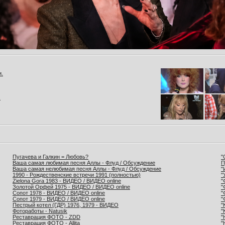
и.
.
Пугачева и Галкин = Любовь?
"
Ваша самая любимая песня Аллы - Флуд / Обсуждение
П
Ваша самая нелюбимая песня Аллы - Флуд / Обсуждение
"
1990 - Рождественские встречи 1991 (полностью)
"
Zielona Gora 1983 - ВИДЕО / ВИДЕО online
"
Золотой Орфей 1975 - ВИДЕО / ВИДЕО online
"
Сопот 1978 - ВИДЕО / ВИДЕО online
"
Сопот 1979 - ВИДЕО / ВИДЕО online
"
Пестрый котел (ГДР) 1976, 1979 - ВИДЕО
"
Фотоработы - Natusik
"
Реставрация ФОТО - ZDD
"
Реставрация ФОТО - Allita
"