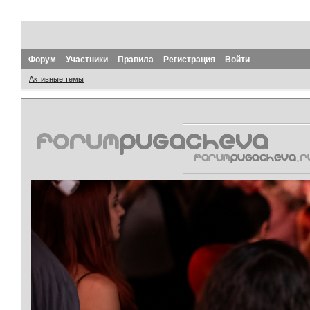
Форум
Участники
Правила
Регистрация
Войти
Активные темы