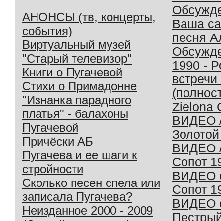
Обсужд
АНОНСЫ (тв, концерты,
Ваша с
события)
песня А
Виртуальный музей
Обсужд
"Старый телевизор"
1990 - 
Книги о Пугачевой
встречи
Стихи о Примадонне
(полнос
"Изнанка парадного
Zielona 
платья" - балахоны
ВИДЕО /
Пугачевой
Золотой
Причёски АБ
ВИДЕО /
Пугачева и ее шаги к
Сопот 1
стройности
ВИДЕО o
Сколько песен спела или
Сопот 1
записала Пугачева?
ВИДЕО o
Неизданное 2000 - 2009
Пестрый