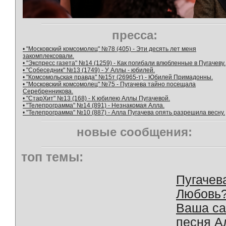
пресса:
• "Московский комсомолец" №78 (405) - Эти десять лет меня
закомплексовали.
• "Экспресс газета" №14 (1259) - Как погибали влюбленные в Пугачеву.
• "Собеседник" №13 (1749) - У Аллы - юбилей.
• "Комсомольская правда" №15т (26965-т) - Юбилей Примадонны.
• "Московский комсомолец" №75 - Пугачева тайно посещала
Серебренникова.
• "СтарХит" №13 (168) - К юбилею Аллы Пугачевой.
• "Телепрограмма" №14 (891) - Незнакомая Алла.
• "Телепрограмма" №10 (887) - Алла Пугачева опять разрешила весну.
новые сообщения:
топ темы:
Пугачев
Любовь
Ваша с
песня А