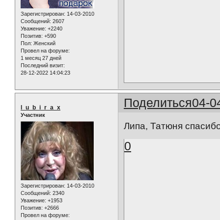
Зарегистрирован
: 14-03-2010
Сообщений:
2607
Уважение:
+2240
Позитив:
+590
Пол:
Женский
Провел на форуме:
1 месяц 27 дней
Последний визит:
28-12-2022 14:04:23
Поделиться
04-0
l_u_b_i_r_a_x
Участник
Липа, Татюня спасибо
0
Зарегистрирован
: 14-03-2010
Сообщений:
2340
Уважение:
+1953
Позитив:
+2666
Провел на форуме: