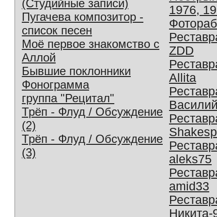
(Студийные записи)
1976, 1
Пугачева композитор -
Фотораб
список песен
Реставр
Моё первое знакомство с
ZDD
Аллой
Реставр
Бывшие поклонники
Allita
Фонограмма
Реставр
группа "Рецитал"
Василий
Трёп - Флуд / Обсуждение
Реставр
(2)
Shakesp
Трёп - Флуд / Обсуждение
Реставр
(3)
aleks75
Реставр
amid33
Реставр
Никита-