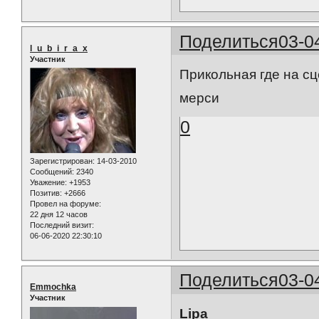
Поделиться
03-0
l_u_b_i_r_a_x
Участник
Прикольная где на сц
мерси
0
Зарегистрирован
: 14-03-2010
Сообщений:
2340
Уважение:
+1953
Позитив:
+2666
Провел на форуме:
22 дня 12 часов
Последний визит:
06-06-2020 22:30:10
Поделиться
03-0
Emmochka
Участник
Lipa