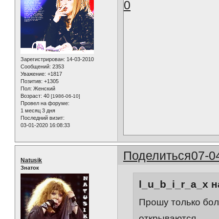
0
Зарегистрирован
: 14-03-2010
Сообщений:
2353
Уважение:
+1817
Позитив:
+1305
Пол:
Женский
Возраст:
40
[1986-06-10]
Провел на форуме:
1 месяц 3 дня
Последний визит:
03-01-2020 16:08:33
Поделиться
07-0
Natusik
Знаток
l_u_b_i_r_a_x н
Прошу только бол
открываются.