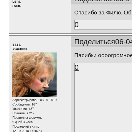
Lena
Гость
Спасибо за Филю. О
0
Поделиться
06-0
sasa
Участник
Пасибки оооогромное.
0
Зарегистрирован
: 03-04-2010
Сообщений:
167
Уважение:
+87
Позитив:
+725
Провел на форуме:
9 дней 3 часа
Последний визит:
12-10-2010 17:46:34