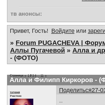
тв анонсы:
Привет, Гость!
Войдите
или
зарег
»
Forum PUGACHEVA | Форум
Аллы Пугачевой
»
Алла и др
- (ФОТО)
Страница:
«
1
2
3
4
…
11
»
Алла и Филипп Киркоров - (
Поделиться
27-0
татюня
Участник
...