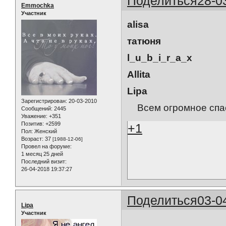
Поделиться
28-0
Emmochka
Участник
alisa
татюня
l_u_b_i_r_a_x
Allita
Lipa
Зарегистрирован
: 20-03-2010
Всем огромное спас
Сообщений:
2445
Уважение:
+351
Позитив:
+2599
+1
Пол:
Женский
Возраст:
37
[1988-12-06]
Провел на форуме:
1 месяц 25 дней
Последний визит:
26-04-2018 19:37:27
Поделиться
03-0
Lipa
Участник
..............