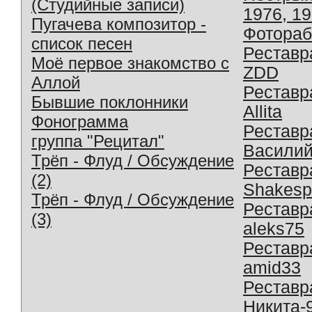
(Студийные записи)
1976, 1
Пугачева композитор -
Фотораб
список песен
Реставр
Моё первое знакомство с
ZDD
Аллой
Реставр
Бывшие поклонники
Allita
Фонограмма
Реставр
группа "Рецитал"
Василий
Трёп - Флуд / Обсуждение
Реставр
(2)
Shakesp
Трёп - Флуд / Обсуждение
Реставр
(3)
aleks75
Реставр
amid33
Реставр
Никита-