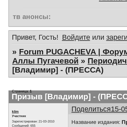
тв анонсы:
Привет, Гость!
Войдите
или
зарег
»
Forum PUGACHEVA | Форум
Аллы Пугачевой
»
Периодич
[Владимир] - (ПРЕССА)
Страница:
1
Призыв [Владимир] - (ПРЕС
Поделиться
15-0
klim
Участник
Название издания:
П
Зарегистрирован
: 21-03-2010
Сообщений:
655