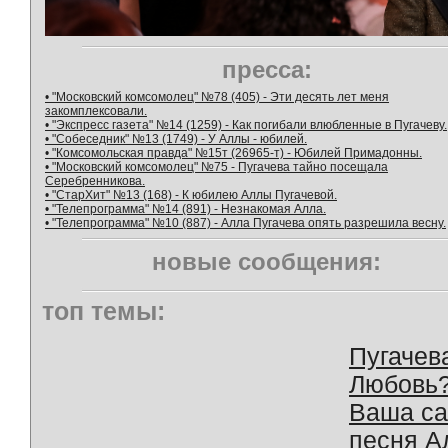
пресса:
• "Московский комсомолец" №78 (405) - Эти десять лет меня
закомплексовали.
• "Экспресс газета" №14 (1259) - Как погибали влюбленные в Пугачеву.
• "Собеседник" №13 (1749) - У Аллы - юбилей.
• "Комсомольская правда" №15т (26965-т) - Юбилей Примадонны.
• "Московский комсомолец" №75 - Пугачева тайно посещала
Серебренникова.
• "СтарХит" №13 (168) - К юбилею Аллы Пугачевой.
• "Телепрограмма" №14 (891) - Незнакомая Алла.
• "Телепрограмма" №10 (887) - Алла Пугачева опять разрешила весну.
новые сообщения:
топ темы:
Пугачев
Любовь
Ваша с
песня А