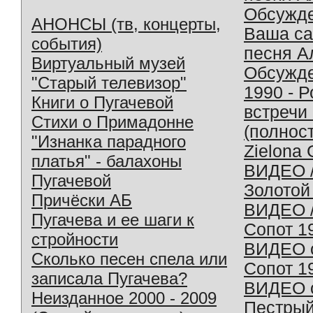
Обсужд
АНОНСЫ (тв, концерты,
Ваша с
события)
песня А
Виртуальный музей
Обсужд
"Старый телевизор"
1990 - 
Книги о Пугачевой
встречи
Стихи о Примадонне
(полнос
"Изнанка парадного
Zielona 
платья" - балахоны
ВИДЕО /
Пугачевой
Золотой
Причёски АБ
ВИДЕО /
Пугачева и ее шаги к
Сопот 1
стройности
ВИДЕО o
Сколько песен спела или
Сопот 1
записала Пугачева?
ВИДЕО o
Неизданное 2000 - 2009
Пестрый